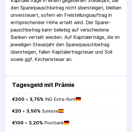
Kapitalerträge in einem gegebenen Steuerjahr, die
den Sparer­pausch­betrag nicht übersteigen, bleiben
unversteuert, sofern ein Freistellungs­auftrag in
entsprechender Höhe erteilt wird. Der Sparer­
pausch­betrag kann beliebig auf verschiedene
Banken verteilt werden. Auf Kapitalerträge, die im
jeweiligen Steuerjahr den Sparer­pausch­betrag
übersteigen, fallen Kapital­ertrag­steuer und Soli
sowie ggf. Kirchensteuer an.
Tagesgeld mit Prämie
€
200
 + 
3,75
%
ING Extra-Kont
€
20
 + 
3,50
%
Suresse
€
100
 + 
3,20
%
Postbank