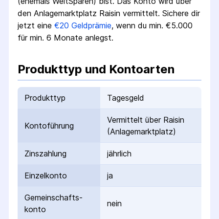
(ehemals WeltSparen) bist. Das Konto wird über
den Anlagemarktplatz Raisin vermittelt. Sichere dir
jetzt eine
€
20
Geldprämie
, wenn du min. €5.000
für min. 6 Monate anlegst.
Produkttyp und Kontoarten
Produkttyp
Tagesgeld
Vermittelt über Raisin
Kontoführung
(Anlagemarktplatz)
Zinszahlung
jährlich
Einzelkonto
ja
Gemeinschafts­
nein
konto