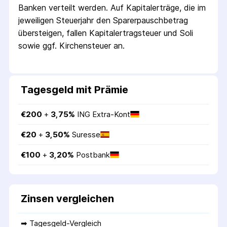
Banken verteilt werden. Auf Kapitalerträge, die im
jeweiligen Steuerjahr den Sparer­pausch­betrag
übersteigen, fallen Kapital­ertrag­steuer und Soli
sowie ggf. Kirchensteuer an.
Tagesgeld mit Prämie
€
200
 + 
3,75
%
ING Extra-Kont
€
20
 + 
3,50
%
Suresse
€
100
 + 
3,20
%
Postbank
Zinsen vergleichen
➡ 
Tagesgeld-Vergleich