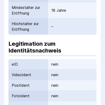
Mindestalter zur
18 Jahre
Eröffnung
Höchstalter zur
–
Eröffnung
Legitimation zum
Identitätsnachweis
eID
nein
VideoIdent
nein
PostIdent
nein
FotoIdent
nein