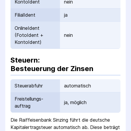
KontoIdent
nein
FilialIdent
ja
OnlineIdent
(FotoIdent +
nein
KontoIdent)
Steuern:
Besteuerung der Zinsen
Steuerabfuhr
automatisch
Freistellungs­
ja, möglich
auftrag
Die
Raiffeisenbank Sinzing
führt die deutsche
Kapital­ertrag­steuer automatisch ab. Diese beträgt