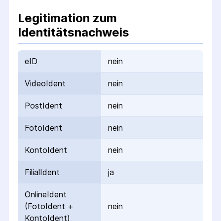
Legitimation zum
Identitätsnachweis
eID
nein
VideoIdent
nein
PostIdent
nein
FotoIdent
nein
KontoIdent
nein
FilialIdent
ja
OnlineIdent
(FotoIdent +
nein
KontoIdent)