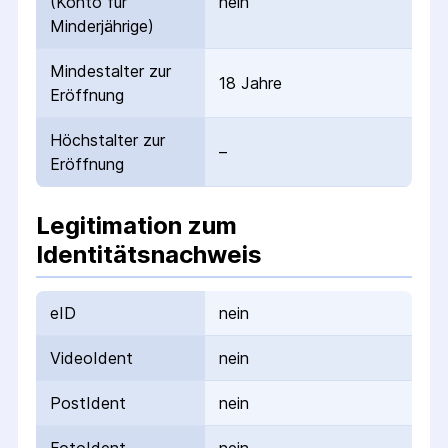
(Konto für
nein
Minderjährige)
Mindestalter zur
18 Jahre
Eröffnung
Höchstalter zur
–
Eröffnung
Legitimation zum
Identitätsnachweis
eID
nein
VideoIdent
nein
PostIdent
nein