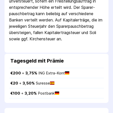
unversteuert, sofern ein Freistellungs­auftrag in
entsprechender Höhe erteilt wird. Der Sparer­
pausch­betrag kann beliebig auf verschiedene
Banken verteilt werden. Auf Kapitalerträge, die im
jeweiligen Steuerjahr den Sparer­pausch­betrag
übersteigen, fallen Kapital­ertrag­steuer und Soli
sowie ggf. Kirchensteuer an.
Tagesgeld mit Prämie
€
200
 + 
3,75
%
ING Extra-Kont
€
20
 + 
3,50
%
Suresse
€
100
 + 
3,20
%
Postbank