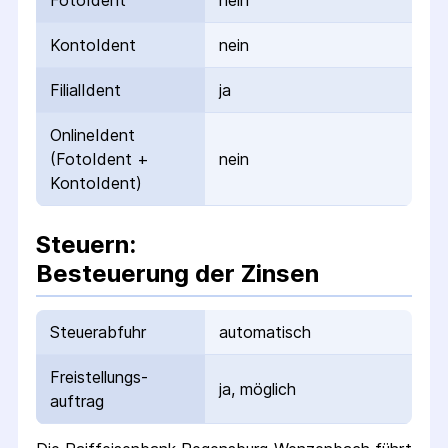
FotoIdent
nein
KontoIdent
nein
FilialIdent
ja
OnlineIdent
(FotoIdent +
nein
KontoIdent)
Steuern:
Besteuerung der Zinsen
Steuerabfuhr
automatisch
Freistellungs­
ja, möglich
auftrag