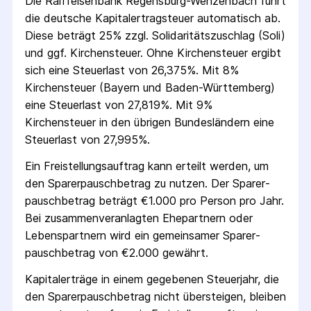
Die
Raiffeisenbank Regensburg-Wenzenbach
führt
die deutsche Kapital­ertrag­steuer automatisch ab.
Diese beträgt 25% zzgl. Solidaritäts­zuschlag (Soli)
und ggf. Kirchensteuer. Ohne Kirchensteuer ergibt
sich eine Steuerlast von 26,375%. Mit 8%
Kirchensteuer (Bayern und Baden-Württemberg)
eine Steuerlast von 27,819%. Mit 9%
Kirchensteuer in den übrigen Bundesländern eine
Steuerlast von 27,995%.
Ein Freistellungs­auftrag kann erteilt werden, um
den Sparer­pausch­betrag zu nutzen. Der Sparer­
pausch­betrag beträgt €1.000 pro Person pro Jahr.
Bei zusammenveranlagten Ehepartnern oder
Lebenspartnern wird ein gemeinsamer Sparer­
pausch­betrag von €2.000 gewährt.
Kapitalerträge in einem gegebenen Steuerjahr, die
den Sparer­pausch­betrag nicht übersteigen, bleiben