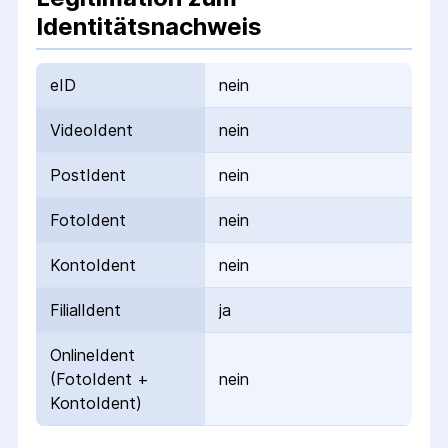
Identitätsnachweis
eID
nein
VideoIdent
nein
PostIdent
nein
FotoIdent
nein
KontoIdent
nein
FilialIdent
ja
OnlineIdent
(FotoIdent +
nein
KontoIdent)