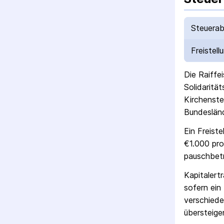
Steuerab
Freistell
Die
Raiffe
Solidaritä
Kirchenste
Bundesländ
Ein Freist
€1.000 pro
pausch­bet
Kapitalert
sofern ein 
verschiede
übersteigen