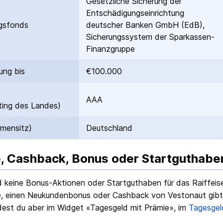
Gesetzliche Sicherung der
Entschädigungs­einrichtung
gs­fonds
deutscher Banken GmbH (EdB),
Sicherungssystem der Sparkassen-
Finanzgruppe
ung bis
€100.000
AAA
ing des Landes)
rmensitz)
Deutschland
, Cashback, Bonus oder Startguthabe
nd keine Bonus-Aktionen oder Startguthaben für das
Raiffei
, einen Neukundenbonus oder Cashback von Vestonaut gibt e
dest du aber im Widget «Tagesgeld mit Prämie», im
Tagesgel