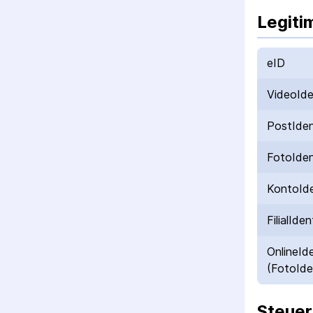
Legiti
eID
VideoId
PostIde
FotoIde
KontoId
FilialIden
OnlineId
(FotoIde
Steuer