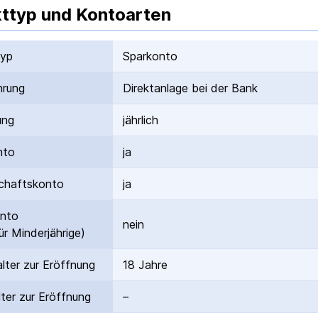
ttyp und Kontoarten
typ
Sparkonto
hrung
Direktanlage bei der Bank
ung
jährlich
nto
ja
hafts­konto
ja
onto
nein
ür Minderjährige)
lter zur Eröffnung
18 Jahre
ter zur Eröffnung
–