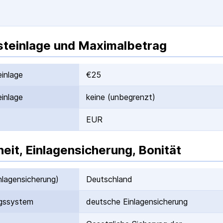
teinlage und Maximalbetrag
inlage
€25
inlage
keine (unbegrenzt)
EUR
heit, Einlagensicherung, Bonität
nlagen­sicherung)
Deutschland
gs­system
deutsche Einlagen­sicherung