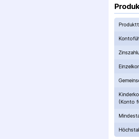
Produk
Produkt
Kontofü
Zinszahl
Einzelko
Gemeinsc
Kinderk
(Konto f
Mindesta
Höchstal