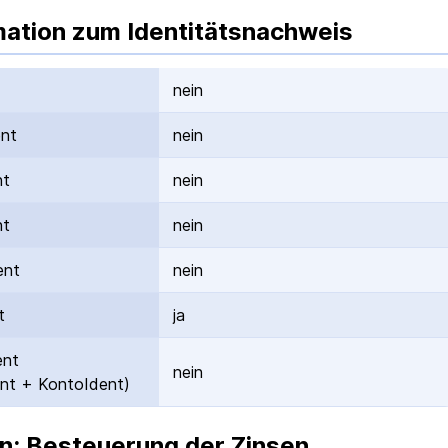
mation zum Identitätsnachweis
nein
ent
nein
nt
nein
nt
nein
ent
nein
t
ja
ent
nein
nt + KontoIdent)
n: Besteuerung der Zinsen