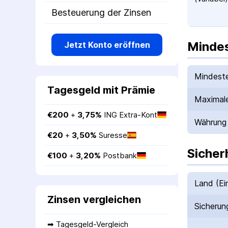
Besteuerung der Zinsen
Mindes
Jetzt Konto eröffnen
Mindeste
Tagesgeld mit Prämie
Maximale
€
200
 + 
3,75
%
ING Extra-Kont
Währung
€
20
 + 
3,50
%
Suresse
Sicher
€
100
 + 
3,20
%
Postbank
Land (Ei
Zinsen vergleichen
Sicherun
➡ 
Tagesgeld-Vergleich