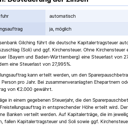
fuhr
automatisch
ungs­auftrag
ja, möglich
isenbank Gilching
führt die deutsche Kapital­ertrag­steuer au
ts­zuschlag (Soli) und ggf. Kirchensteuer. Ohne Kirchensteuer
uer (Bayern und Baden-Württemberg) eine Steuerlast von 27
ern eine Steuerlast von 27,995%.
ellungs­auftrag kann erteilt werden, um den Sparer­pausch­betr
 Person pro Jahr. Bei zusammenveranlagten Ehepartnern od
rag von €2.000 gewährt.
räge in einem gegebenen Steuerjahr, die den Sparer­pausch­bet
Freistellungs­auftrag in entsprechender Höhe erteilt wird. Der
ne Banken verteilt werden. Auf Kapitalerträge, die im jeweili
, fallen Kapital­ertrag­steuer und Soli sowie ggf. Kirchensteue