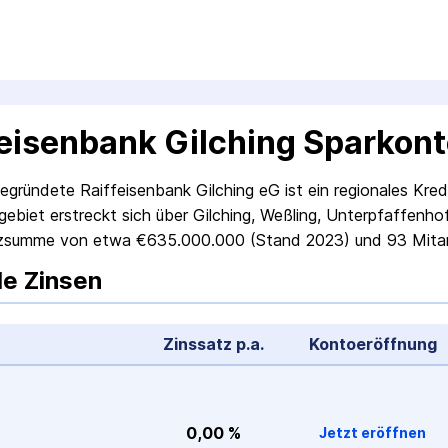
feisenbank Gilching Sparkon
gründete Raiffeisenbank Gilching eG ist ein regionales Kredit­i
gebiet erstreckt sich über Gilching, Weßling, Unterpfaffenh
anz­summe von etwa €635.000.000 (Stand 2023) und 93 Mita
le Zinsen
Zinssatz p.a.
Konto­eröffnung
0,00 %
Jetzt eröffnen