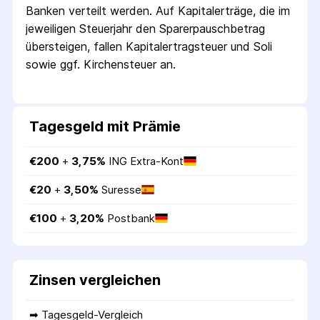
Banken verteilt werden. Auf Kapitalerträge, die im
jeweiligen Steuerjahr den Sparer­pausch­betrag
übersteigen, fallen Kapital­ertrag­steuer und Soli
sowie ggf. Kirchensteuer an.
Tagesgeld mit Prämie
€
200
 + 
3,75
%
ING Extra-Kont
€
20
 + 
3,50
%
Suresse
€
100
 + 
3,20
%
Postbank
Zinsen vergleichen
➡ 
Tagesgeld-Vergleich