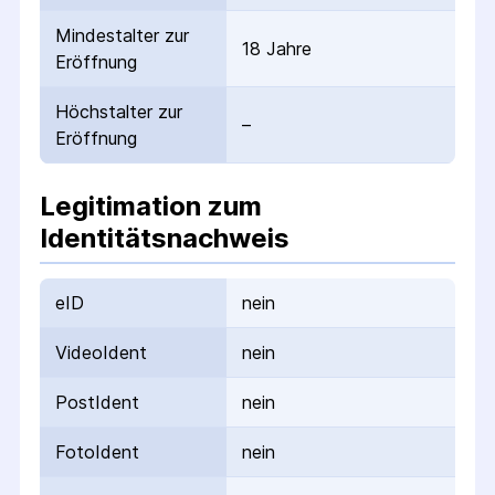
Mindestalter zur
18 Jahre
Eröffnung
Höchstalter zur
–
Eröffnung
Legitimation zum
Identitätsnachweis
eID
nein
VideoIdent
nein
PostIdent
nein
FotoIdent
nein