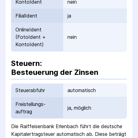
KontoIdent
nein
FilialIdent
ja
OnlineIdent
(FotoIdent +
nein
KontoIdent)
Steuern:
Besteuerung der Zinsen
Steuerabfuhr
automatisch
Freistellungs­
ja, möglich
auftrag
Die
Raiffeisenbank Erlenbach
führt die deutsche
Kapital­ertrag­steuer automatisch ab. Diese beträgt