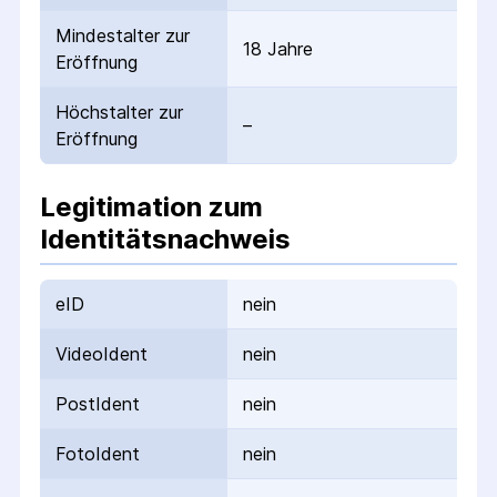
Mindestalter zur
18 Jahre
Eröffnung
Höchstalter zur
–
Eröffnung
Legitimation zum
Identitätsnachweis
eID
nein
VideoIdent
nein
PostIdent
nein
FotoIdent
nein