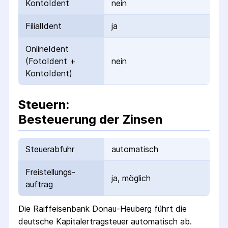
KontoIdent
nein
FilialIdent
ja
OnlineIdent
(FotoIdent +
nein
KontoIdent)
Steuern:
Besteuerung der Zinsen
Steuerabfuhr
automatisch
Freistellungs­
ja, möglich
auftrag
Die
Raiffeisenbank Donau-Heuberg
führt die
deutsche Kapital­ertrag­steuer automatisch ab.