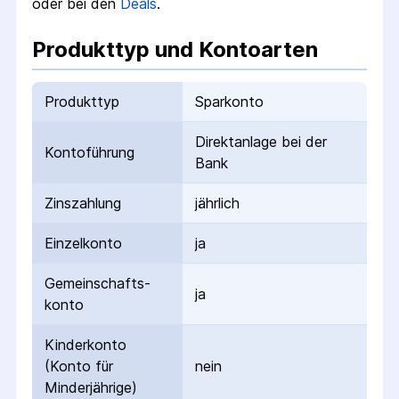
oder bei den
Deals
.
Produkttyp und Kontoarten
Produkttyp
Sparkonto
Direktanlage bei der
Kontoführung
Bank
Zinszahlung
jährlich
Einzelkonto
ja
Gemeinschafts­
ja
konto
Kinderkonto
(Konto für
nein
Minderjährige)