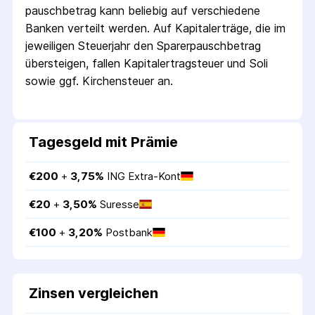
pausch­betrag kann beliebig auf verschiedene
Banken verteilt werden. Auf Kapitalerträge, die im
jeweiligen Steuerjahr den Sparer­pausch­betrag
übersteigen, fallen Kapital­ertrag­steuer und Soli
sowie ggf. Kirchensteuer an.
Tagesgeld mit Prämie
€
200
 + 
3,75
%
ING Extra-Kont
€
20
 + 
3,50
%
Suresse
€
100
 + 
3,20
%
Postbank
Zinsen vergleichen