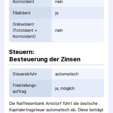
KontoIdent
nein
FilialIdent
ja
OnlineIdent
(FotoIdent +
nein
KontoIdent)
Steuern:
Besteuerung der Zinsen
Steuerabfuhr
automatisch
Freistellungs­
ja, möglich
auftrag
Die
Raiffeisenbank Arnstorf
führt die deutsche
Kapital­ertrag­steuer automatisch ab. Diese beträgt