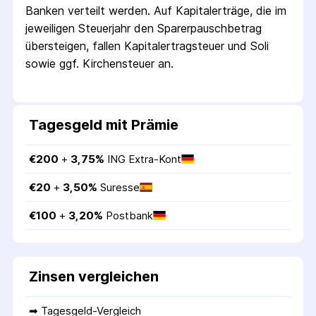
Banken verteilt werden. Auf Kapitalerträge, die im
jeweiligen Steuerjahr den Sparer­pausch­betrag
übersteigen, fallen Kapital­ertrag­steuer und Soli
sowie ggf. Kirchensteuer an.
Tagesgeld mit Prämie
€
200
 + 
3,75
%
ING Extra-Kont
€
20
 + 
3,50
%
Suresse
€
100
 + 
3,20
%
Postbank
Zinsen vergleichen
➡ 
Tagesgeld-Vergleich