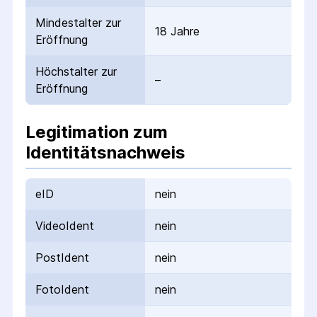
Mindestalter zur
18 Jahre
Eröffnung
Höchstalter zur
–
Eröffnung
Legitimation zum
Identitätsnachweis
eID
nein
VideoIdent
nein
PostIdent
nein
FotoIdent
nein