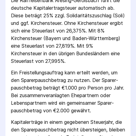
Die
Raiffeisenbank Aresing-Gerolsbach
führt die
deutsche Kapital­ertrag­steuer automatisch ab.
Diese beträgt 25% zzgl. Solidaritäts­zuschlag (Soli)
und ggf. Kirchensteuer. Ohne Kirchensteuer ergibt
sich eine Steuerlast von 26,375%. Mit 8%
Kirchensteuer (Bayern und Baden-Württemberg)
eine Steuerlast von 27,819%. Mit 9%
Kirchensteuer in den übrigen Bundesländern eine
Steuerlast von 27,995%.
Ein Freistellungs­auftrag kann erteilt werden, um
den Sparer­pausch­betrag zu nutzen. Der Sparer­
pausch­betrag beträgt €1.000 pro Person pro Jahr.
Bei zusammenveranlagten Ehepartnern oder
Lebenspartnern wird ein gemeinsamer Sparer­
pausch­betrag von €2.000 gewährt.
Kapitalerträge in einem gegebenen Steuerjahr, die
den Sparer­pausch­betrag nicht übersteigen, bleiben