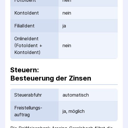
FotoIdent
nein
KontoIdent
nein
FilialIdent
ja
OnlineIdent
(FotoIdent +
nein
KontoIdent)
Steuern:
Besteuerung der Zinsen
Steuerabfuhr
automatisch
Freistellungs­
ja, möglich
auftrag