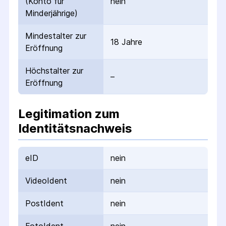
(Konto für
nein
Minderjährige)
Mindestalter zur
18 Jahre
Eröffnung
Höchstalter zur
–
Eröffnung
Legitimation zum
Identitätsnachweis
eID
nein
VideoIdent
nein
PostIdent
nein