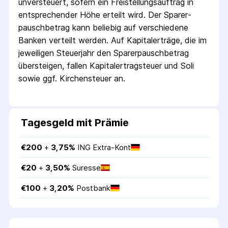
unversteuert, sofern ein Freistellungs­auftrag in
entsprechender Höhe erteilt wird. Der Sparer­
pausch­betrag kann beliebig auf verschiedene
Banken verteilt werden. Auf Kapitalerträge, die im
jeweiligen Steuerjahr den Sparer­pausch­betrag
übersteigen, fallen Kapital­ertrag­steuer und Soli
sowie ggf. Kirchensteuer an.
Tagesgeld mit Prämie
€
200
 + 
3,75
%
ING Extra-Kont
€
20
 + 
3,50
%
Suresse
€
100
 + 
3,20
%
Postbank