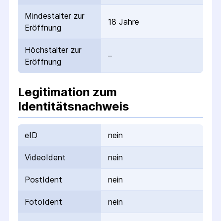
Mindestalter zur
18 Jahre
Eröffnung
Höchstalter zur
–
Eröffnung
Legitimation zum
Identitätsnachweis
eID
nein
VideoIdent
nein
PostIdent
nein
FotoIdent
nein