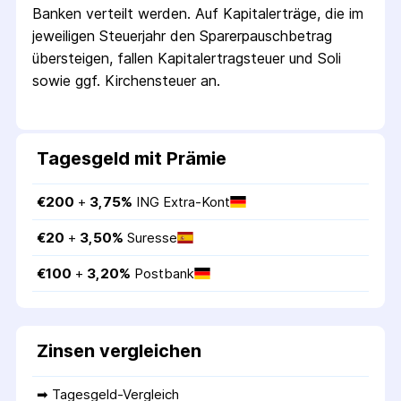
Banken verteilt werden. Auf Kapitalerträge, die im
jeweiligen Steuerjahr den Sparer­pausch­betrag
übersteigen, fallen Kapital­ertrag­steuer und Soli
sowie ggf. Kirchensteuer an.
Tagesgeld mit Prämie
€
200
 + 
3,75
%
ING Extra-Kont
€
20
 + 
3,50
%
Suresse
€
100
 + 
3,20
%
Postbank
Zinsen vergleichen
➡ 
Tagesgeld-Vergleich