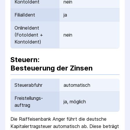
KontoIdent
nein
FilialIdent
ja
OnlineIdent
(FotoIdent +
nein
KontoIdent)
Steuern:
Besteuerung der Zinsen
Steuerabfuhr
automatisch
Freistellungs­
ja, möglich
auftrag
Die
Raiffeisenbank Anger
führt die deutsche
Kapital­ertrag­steuer automatisch ab. Diese beträgt