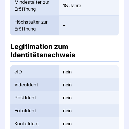
Mindestalter zur
18 Jahre
Eröffnung
Höchstalter zur
–
Eröffnung
Legitimation zum
Identitätsnachweis
eID
nein
VideoIdent
nein
PostIdent
nein
FotoIdent
nein
KontoIdent
nein