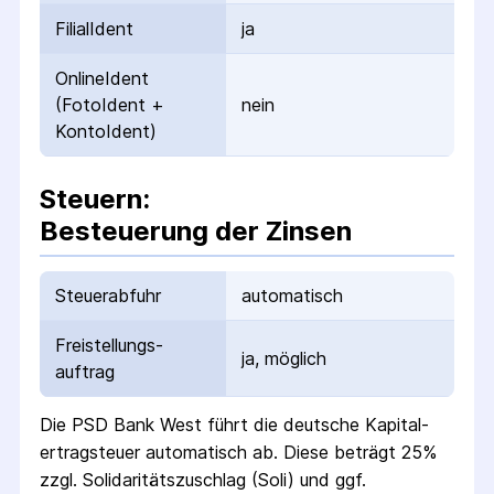
FilialIdent
ja
OnlineIdent
(FotoIdent +
nein
KontoIdent)
Steuern:
Besteuerung der Zinsen
Steuerabfuhr
automatisch
Freistellungs­
ja, möglich
auftrag
Die
PSD Bank West
führt die deutsche Kapital­
ertrag­steuer automatisch ab. Diese beträgt 25%
zzgl. Solidaritäts­zuschlag (Soli) und ggf.