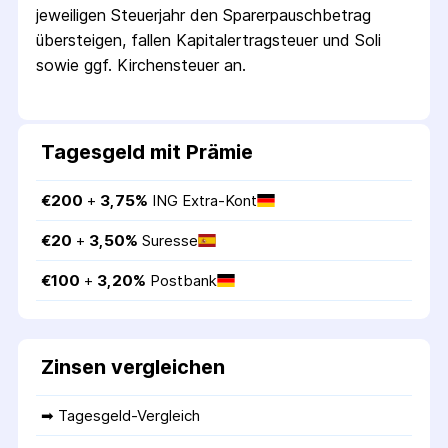
jeweiligen Steuerjahr den Sparer­pausch­betrag
übersteigen, fallen Kapital­ertrag­steuer und Soli
sowie ggf. Kirchensteuer an.
Tagesgeld mit Prämie
€
200
 + 
3,75
%
ING Extra-Kont
€
20
 + 
3,50
%
Suresse
€
100
 + 
3,20
%
Postbank
Zinsen vergleichen
➡ 
Tagesgeld-Vergleich