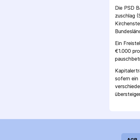
Die
PSD Ba
zuschlag (
Kirchenste
Bundesländ
Ein Freist
€1.000 pro
pausch­bet
Kapitalert
sofern ein 
verschiede
übersteigen