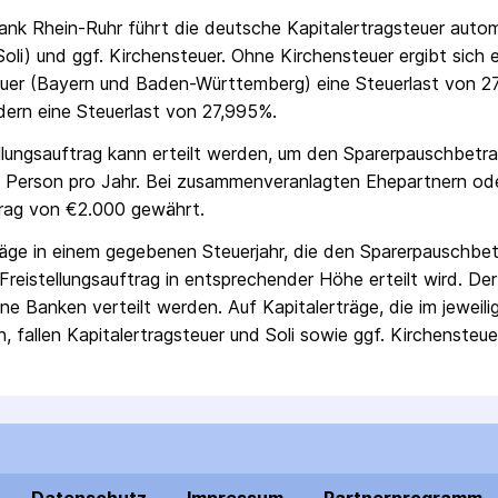
nk Rhein-Ruhr
führt die deutsche Kapital­ertrag­steuer auto
Soli) und ggf. Kirchensteuer. Ohne Kirchensteuer ergibt sich
uer (Bayern und Baden-Württemberg) eine Steuerlast von 27
ern eine Steuerlast von 27,995%.
ellungs­auftrag kann erteilt werden, um den Sparer­pausch­betr
 Person pro Jahr. Bei zusammenveranlagten Ehepartnern od
rag von €2.000 gewährt.
räge in einem gegebenen Steuerjahr, die den Sparer­pausch­bet
Freistellungs­auftrag in entsprechender Höhe erteilt wird. Der
ne Banken verteilt werden. Auf Kapitalerträge, die im jeweili
, fallen Kapital­ertrag­steuer und Soli sowie ggf. Kirchensteue