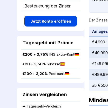
Besteuerung der Zinsen
Der Zinssa
Jetzt Konto eröffnen
Anlage
€4.999 
Tagesgeld mit Prämie
€49.999
€
200
 + 
3,75
%
ING Extra-Kont
€149.99
€
20
 + 
3,50
%
Suresse
€
100
 + 
3,20
%
Postbank
€499.99
ab €500
Zinsen vergleichen
Mindes
➡ 
Tagesgeld-Vergleich