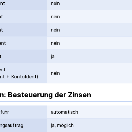
ent
nein
nt
nein
nt
nein
ent
nein
t
ja
ent
nein
nt + KontoIdent)
n: Besteuerung der Zinsen
fuhr
automatisch
ungs­auftrag
ja, möglich