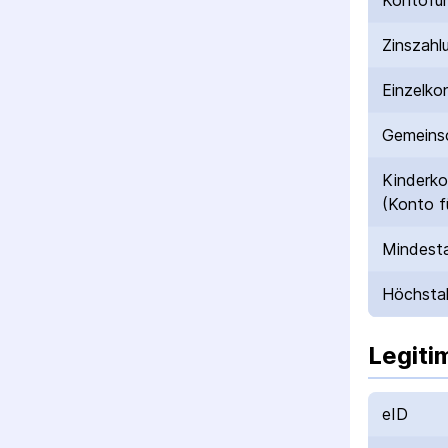
Kontofü
Zinszahl
Einzelko
Gemeinsc
Kinderk
(Konto f
Mindesta
Höchstal
Legiti
eID