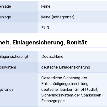
inlage
keine
inlage
keine (unbegrenzt)
EUR
heit, Einlagensicherung, Bonität
nlagen­sicherung)
Deutschland
gs­system
deutsche Einlagen­sicherung
Gesetzliche Sicherung der
Entschädigungs­einrichtung
gs­fonds
deutscher Banken GmbH (EdB),
Sicherungssystem der Sparkassen-
Finanzgruppe