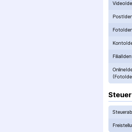
VideoId
PostIde
FotoIde
KontoId
FilialIden
OnlineId
(FotoIde
Steuer
Steuerab
Freistell