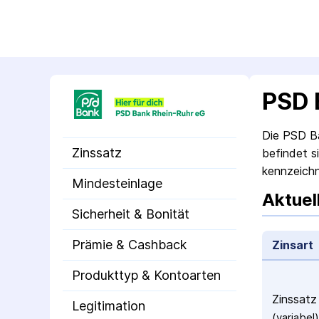
PSD 
Die PSD Ban
Zinssatz
befindet s
kennzeichn
Mindesteinlage
Aktuel
Sicherheit & Bonität
Prämie & Cashback
Zinsart
Produkttyp & Kontoarten
Zinssatz
Legitimation
(variabel)