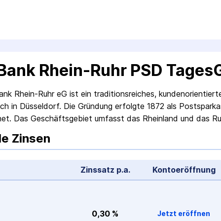
Bank Rhein-Ruhr PSD Tages
k Rhein-Ruhr eG ist ein traditions­reiches, kunden­orientiert
ich in Düsseldorf. Die Gründung erfolgte 1872 als Post­sparka
et. Das Geschäfts­gebiet umfasst das Rheinland und das R
le Zinsen
Zinssatz p.a.
Konto­eröffnung
0,30 %
Jetzt eröffnen