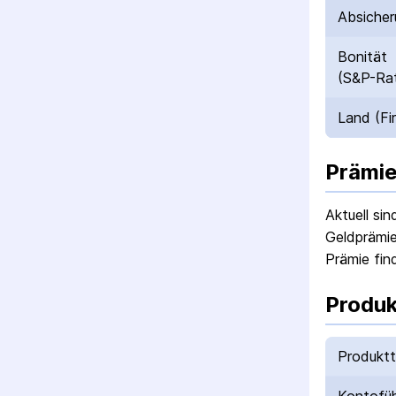
Absicher
Bonität
(S&P-Rat
Land (Fi
Prämie
Aktuell si
Geldprämie
Prämie fin
Produk
Produkt