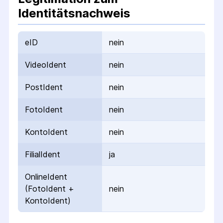
Identitätsnachweis
eID
nein
VideoIdent
nein
PostIdent
nein
FotoIdent
nein
KontoIdent
nein
FilialIdent
ja
OnlineIdent
(FotoIdent +
nein
KontoIdent)