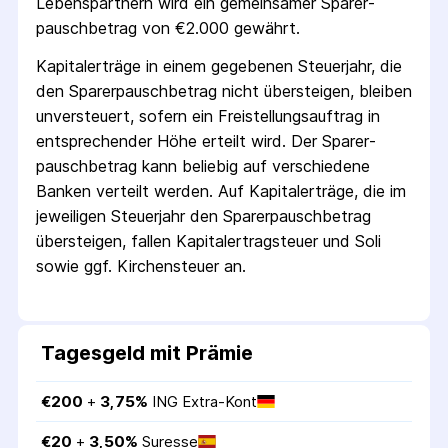
Lebenspartnern wird ein gemeinsamer Sparer­
pausch­betrag von €2.000 gewährt.
Kapitalerträge in einem gegebenen Steuerjahr, die
den Sparer­pausch­betrag nicht übersteigen, bleiben
unversteuert, sofern ein Freistellungs­auftrag in
entsprechender Höhe erteilt wird. Der Sparer­
pausch­betrag kann beliebig auf verschiedene
Banken verteilt werden. Auf Kapitalerträge, die im
jeweiligen Steuerjahr den Sparer­pausch­betrag
übersteigen, fallen Kapital­ertrag­steuer und Soli
sowie ggf. Kirchensteuer an.
Tagesgeld mit Prämie
€
200
 + 
3,75
%
ING Extra-Kont
€
20
 + 
3,50
%
Suresse