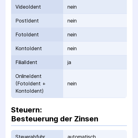
VideoIdent
nein
PostIdent
nein
FotoIdent
nein
KontoIdent
nein
FilialIdent
ja
OnlineIdent
(FotoIdent +
nein
KontoIdent)
Steuern:
Besteuerung der Zinsen
Steuerabfuhr
automatisch