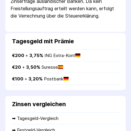
Zins­erträge ausländischer Banken. Da kein
Freistellungs­auftrag erteilt werden kann, erfolgt
die Verrechnung über die Steuer­erklärung.
Tagesgeld mit Prämie
€
200
 + 
3,75
%
ING Extra-Kont
€
20
 + 
3,50
%
Suresse
€
100
 + 
3,20
%
Postbank
Zinsen vergleichen
➡ 
Tagesgeld-Vergleich
➡ 
Festgeld-Vergleich