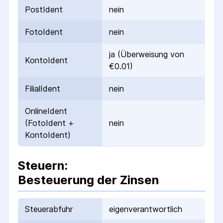
PostIdent
nein
FotoIdent
nein
ja (Überweisung von
KontoIdent
€0.01)
FilialIdent
nein
OnlineIdent
(FotoIdent +
nein
KontoIdent)
Steuern:
Besteuerung der Zinsen
Steuerabfuhr
eigenverantwortlich