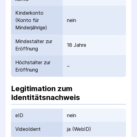
Kinderkonto
(Konto für
nein
Minderjährige)
Mindestalter zur
18 Jahre
Eröffnung
Höchstalter zur
–
Eröffnung
Legitimation zum
Identitätsnachweis
eID
nein
VideoIdent
ja (WebID)