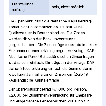
Freistellungs­
nein, nicht möglich
auftrag
Die
Openbank
führt die deutsche Kapital­ertrag­
steuer nicht automatisch ab.
Es fällt keine
Quellen­steuer
in Deutschland
an. Die Zinsen
werden dir von der Bank unversteuert
gutgeschrieben.
Die Zins­erträge musst du in deiner
Einkommen­steuer­erklärung angeben (Anlage KAP).
Aber keine Panik! Bei ausländischen Zins­erträgen
ist das sehr einfach: Du trägst in der Anlage KAP
deiner Steuer­erklärung einfach die Summe der im
jeweiligen Jahr erhaltenen Zinsen ein (Zeile 19
«Ausländische Kapital­erträge»).
Der Sparer­pausch­betrag (€1.000 pro Person,
€2.000 bei Zusammen­veranlagung für Ehepaare
und eingetragene Lebens­partner) gilt auch für