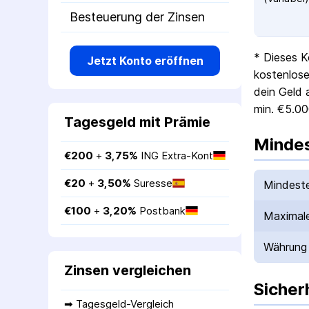
Besteuerung der Zinsen
* Dieses K
Jetzt Konto eröffnen
kostenlose
dein Geld 
min. €5.00
Tagesgeld mit Prämie
Mindes
€
200
 + 
3,75
%
ING Extra-Kont
€
20
 + 
3,50
%
Suresse
Mindeste
€
100
 + 
3,20
%
Postbank
Maximale
Währung
Zinsen vergleichen
Sicher
➡ 
Tagesgeld-Vergleich