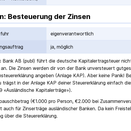
n: Besteuerung der Zinsen
fuhr
eigenverantwortlich
ungs­auftrag
ja, möglich
 Bank AB (publ)
führt die deutsche Kapital­ertrag­steuer nic
an. Die Zinsen werden dir von der Bank unversteuert gutges
steuer­erklärung angeben (Anlage KAP). Aber keine Panik! Bei
u trägst in der Anlage KAP deiner Steuer­erklärung einfach di
19 «Ausländische Kapital­erträge»).
­pausch­betrag (€1.000 pro Person, €2.000 bei Zusammen­ve
lt auch für Zins­erträge ausländischer Banken. Da kein Freistel
g über die Steuer­erklärung.