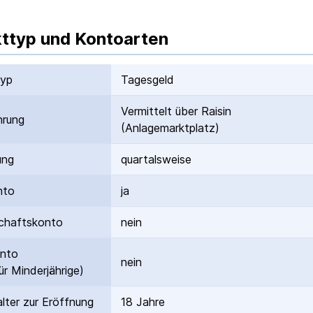
ttyp und Kontoarten
typ
Tagesgeld
Vermittelt über Raisin
hrung
(Anlagemarktplatz)
ung
quartalsweise
nto
ja
hafts­konto
nein
onto
nein
ür Minderjährige)
lter zur Eröffnung
18 Jahre