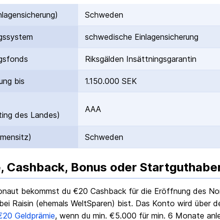
nlagen­sicherung)
Schweden
gs­system
schwedische Einlagen­sicherung
gs­fonds
Riksgälden Insättningsgarantin
ung bis
1.150.000 SEK
AAA
ing des Landes)
rmensitz)
Schweden
, Cashback, Bonus oder Startguthabe
onaut bekommst du €
20
Cashback für die Eröffnung des
No
ei Raisin (ehemals WeltSparen) bist. Das Konto wird über den
€
20
Geldprämie
, wenn du min. €5.000 für min. 6 Monate anl