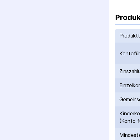
Produk
Produkt
Kontofü
Zinszahl
Einzelko
Gemeinsc
Kinderk
(Konto f
Mindesta