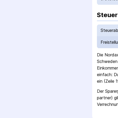
Steuer
Steuerab
Freistell
Die
Nordax
Schweden
Einkommen­
einfach: D
ein (Zeile 
Der Sparer
partner) gi
Verrechnun