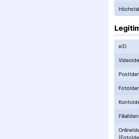
Höchstal
Legiti
eID
VideoId
PostIde
FotoIde
KontoId
FilialIden
OnlineId
(FotoIde