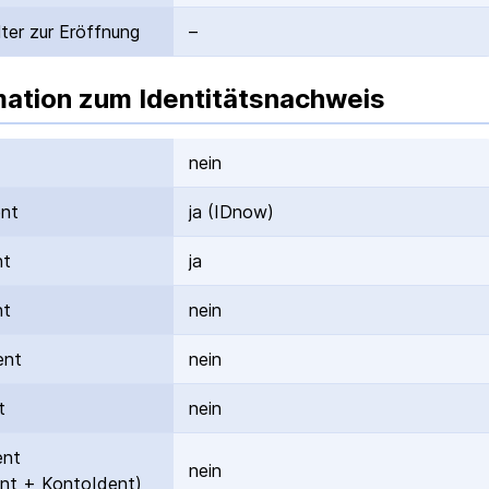
ter zur Eröffnung
–
mation zum Identitätsnachweis
nein
ent
ja (IDnow)
nt
ja
nt
nein
ent
nein
t
nein
ent
nein
nt + KontoIdent)