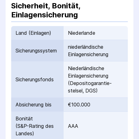
Sicherheit, Bonität,
Einlagensicherung
Land (Einlagen)
Niederlande
nieder­ländische
Sicherungs­system
Einlagen­sicherung
Nieder­ländische
Einlagen­sicherung
Sicherungs­fonds
(Deposito­garantie­
stelsel, DGS)
Absicherung bis
€100.000
Bonität
(S&P-Rating des
AAA
Landes)