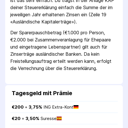
ist das sehr einfach: Du trägst in der Anlage KAP
deiner Steuer­erklärung einfach die Summe der im
jeweiligen Jahr erhaltenen Zinsen ein (Zeile 19
«Ausländische Kapital­erträge»).
Der Sparer­pausch­betrag (€1.000 pro Person,
€2.000 bei Zusammen­veranlagung für Ehepaare
und eingetragene Lebens­partner) gilt auch für
Zins­erträge ausländischer Banken. Da kein
Freistellungs­auftrag erteilt werden kann, erfolgt
die Verrechnung über die Steuer­erklärung.
Tagesgeld mit Prämie
€
200
 + 
3,75
%
ING Extra-Kont
€
20
 + 
3,50
%
Suresse