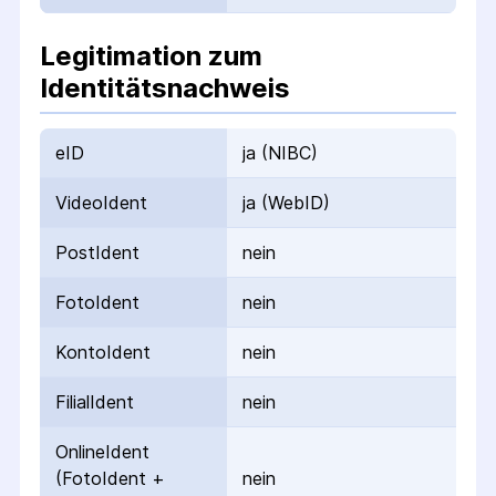
Legitimation zum
Identitätsnachweis
eID
ja (NIBC)
VideoIdent
ja (WebID)
PostIdent
nein
FotoIdent
nein
KontoIdent
nein
FilialIdent
nein
OnlineIdent
(FotoIdent +
nein