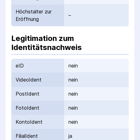
Höchstalter zur
–
Eröffnung
Legitimation zum
Identitätsnachweis
eID
nein
VideoIdent
nein
PostIdent
nein
FotoIdent
nein
KontoIdent
nein
FilialIdent
ja