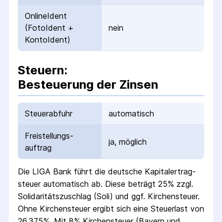
OnlineIdent
(FotoIdent +
nein
KontoIdent)
Steuern:
Besteuerung der Zinsen
Steuerabfuhr
automatisch
Freistellungs­
ja, möglich
auftrag
Die
LIGA Bank
führt die deutsche Kapital­ertrag­
steuer automatisch ab. Diese beträgt 25% zzgl.
Solidaritäts­zuschlag (Soli) und ggf. Kirchensteuer.
Ohne Kirchensteuer ergibt sich eine Steuerlast von
26,375%. Mit 8% Kirchensteuer (Bayern und