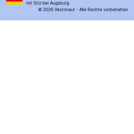
mit Sitz bei Augsburg
©
2026
Vestonaut -
Alle Rechte vorbehalten