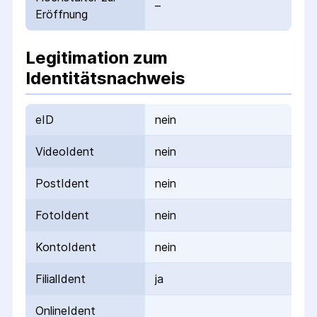
–
Eröffnung
Legitimation zum
Identitätsnachweis
eID
nein
VideoIdent
nein
PostIdent
nein
FotoIdent
nein
KontoIdent
nein
FilialIdent
ja
OnlineIdent