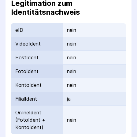
Legitimation zum
Identitätsnachweis
eID
nein
VideoIdent
nein
PostIdent
nein
FotoIdent
nein
KontoIdent
nein
FilialIdent
ja
OnlineIdent
(FotoIdent +
nein
KontoIdent)