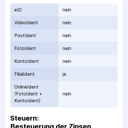
eID
nein
VideoIdent
nein
PostIdent
nein
FotoIdent
nein
KontoIdent
nein
FilialIdent
ja
OnlineIdent
(FotoIdent +
nein
KontoIdent)
Steuern:
Besteuerung der Zinsen