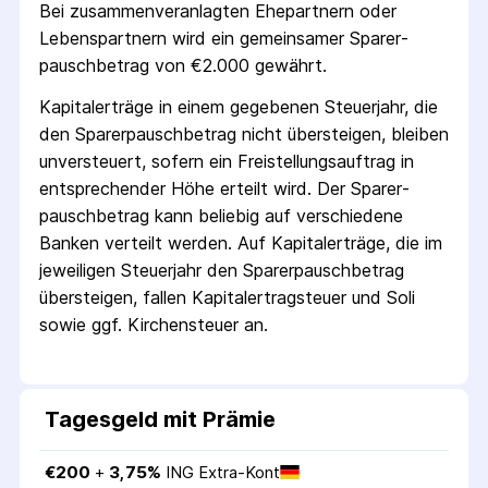
Bei zusammenveranlagten Ehepartnern oder
Lebenspartnern wird ein gemeinsamer Sparer­
pausch­betrag von €2.000 gewährt.
Kapitalerträge in einem gegebenen Steuerjahr, die
den Sparer­pausch­betrag nicht übersteigen, bleiben
unversteuert, sofern ein Freistellungs­auftrag in
entsprechender Höhe erteilt wird. Der Sparer­
pausch­betrag kann beliebig auf verschiedene
Banken verteilt werden. Auf Kapitalerträge, die im
jeweiligen Steuerjahr den Sparer­pausch­betrag
übersteigen, fallen Kapital­ertrag­steuer und Soli
sowie ggf. Kirchensteuer an.
Tagesgeld mit Prämie
€
200
 + 
3,75
%
ING Extra-Kont