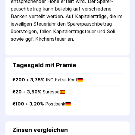
entsprechender Höhe erteilt wird. Der Sparer­
pausch­betrag kann beliebig auf verschiedene
Banken verteilt werden. Auf Kapitalerträge, die im
jeweiligen Steuerjahr den Sparer­pausch­betrag
übersteigen, fallen Kapital­ertrag­steuer und Soli
sowie ggf. Kirchensteuer an.
Tagesgeld mit Prämie
€
200
 + 
3,75
%
ING Extra-Kont
€
20
 + 
3,50
%
Suresse
€
100
 + 
3,20
%
Postbank
Zinsen vergleichen