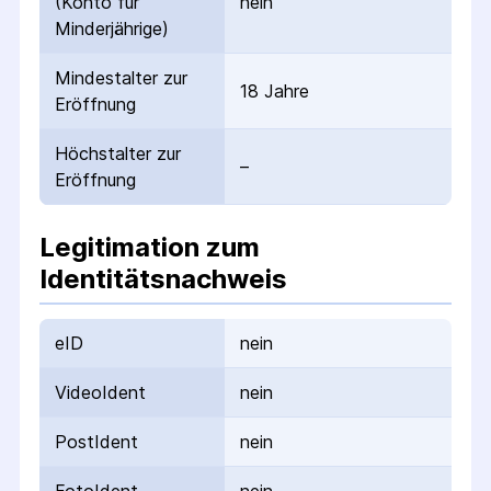
(Konto für
nein
Minderjährige)
Mindestalter zur
18 Jahre
Eröffnung
Höchstalter zur
–
Eröffnung
Legitimation zum
Identitätsnachweis
eID
nein
VideoIdent
nein
PostIdent
nein