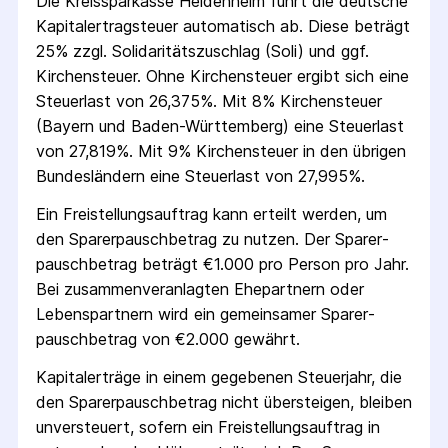
Die
Kreissparkasse Heidenheim
führt die deutsche
Kapital­ertrag­steuer automatisch ab. Diese beträgt
25% zzgl. Solidaritäts­zuschlag (Soli) und ggf.
Kirchensteuer. Ohne Kirchensteuer ergibt sich eine
Steuerlast von 26,375%. Mit 8% Kirchensteuer
(Bayern und Baden-Württemberg) eine Steuerlast
von 27,819%. Mit 9% Kirchensteuer in den übrigen
Bundesländern eine Steuerlast von 27,995%.
Ein Freistellungs­auftrag kann erteilt werden, um
den Sparer­pausch­betrag zu nutzen. Der Sparer­
pausch­betrag beträgt €1.000 pro Person pro Jahr.
Bei zusammenveranlagten Ehepartnern oder
Lebenspartnern wird ein gemeinsamer Sparer­
pausch­betrag von €2.000 gewährt.
Kapitalerträge in einem gegebenen Steuerjahr, die
den Sparer­pausch­betrag nicht übersteigen, bleiben
unversteuert, sofern ein Freistellungs­auftrag in