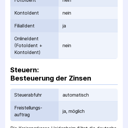
FotoIdent
nein
KontoIdent
nein
FilialIdent
ja
OnlineIdent
(FotoIdent +
nein
KontoIdent)
Steuern:
Besteuerung der Zinsen
Steuerabfuhr
automatisch
Freistellungs­
ja, möglich
auftrag