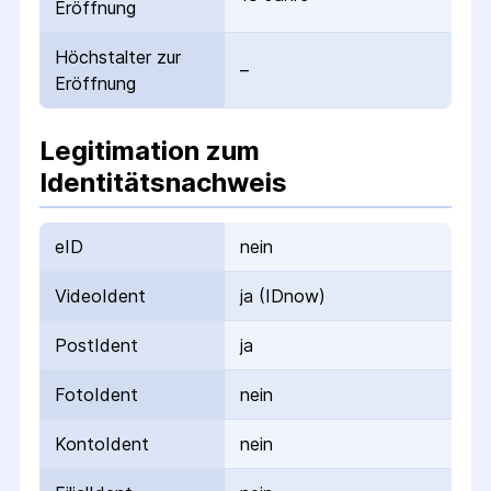
Eröffnung
Höchstalter zur
–
Eröffnung
Legitimation zum
Identitätsnachweis
eID
nein
VideoIdent
ja (IDnow)
PostIdent
ja
FotoIdent
nein
KontoIdent
nein