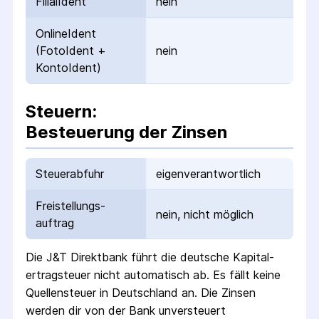
FilialIdent
nein
OnlineIdent
(FotoIdent +
nein
KontoIdent)
Steuern:
Besteuerung der Zinsen
Steuerabfuhr
eigenverantwortlich
Freistellungs­
nein, nicht möglich
auftrag
Die
J&T Direktbank
führt die deutsche Kapital­
ertrag­steuer nicht automatisch ab.
Es fällt keine
Quellen­steuer
in Deutschland
an. Die Zinsen
werden dir von der Bank unversteuert