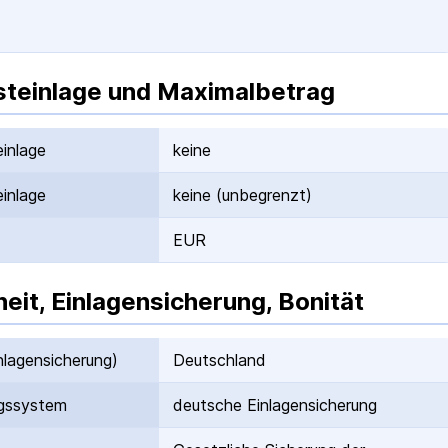
teinlage und Maximalbetrag
inlage
keine
inlage
keine (unbegrenzt)
EUR
heit, Einlagensicherung, Bonität
nlagen­sicherung)
Deutschland
gs­system
deutsche Einlagen­sicherung