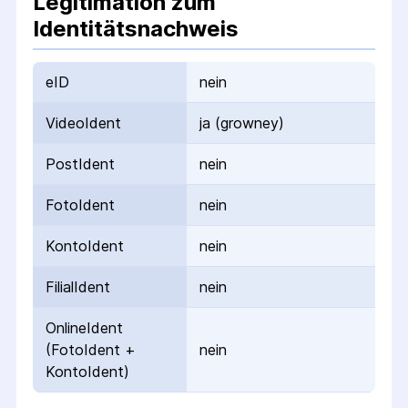
Legitimation zum
Identitätsnachweis
eID
nein
VideoIdent
ja (growney)
PostIdent
nein
FotoIdent
nein
KontoIdent
nein
FilialIdent
nein
OnlineIdent
(FotoIdent +
nein
KontoIdent)