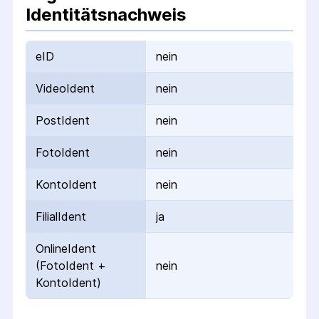
Identitätsnachweis
eID
nein
VideoIdent
nein
PostIdent
nein
FotoIdent
nein
KontoIdent
nein
FilialIdent
ja
OnlineIdent
(FotoIdent +
nein
KontoIdent)