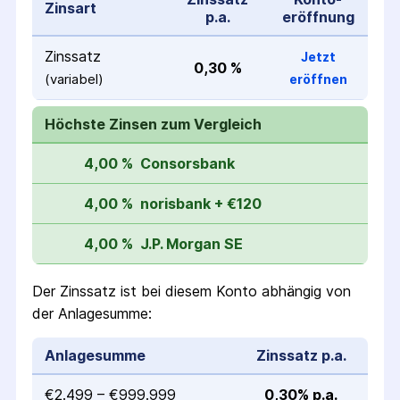
Zinsart
p.a.
eröffnung
Zinssatz
Jetzt
0,30 %
(variabel)
eröffnen
Höchste Zinsen zum Vergleich
4,00 %
Consorsbank
4,00 %
norisbank + €120
4,00 %
J.P. Morgan SE
Der Zinssatz ist bei diesem Konto abhängig von
der Anlagesumme:
Anlagesumme
Zinssatz p.a.
€2.499 – €999.999
0,30% p.a.