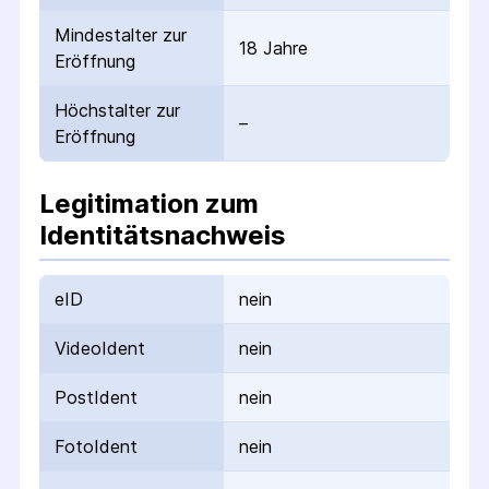
Mindestalter zur
18 Jahre
Eröffnung
Höchstalter zur
–
Eröffnung
Legitimation zum
Identitätsnachweis
eID
nein
VideoIdent
nein
PostIdent
nein
FotoIdent
nein