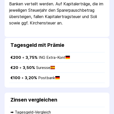
Banken verteilt werden. Auf Kapitalerträge, die im
jeweiligen Steuerjahr den Sparer­pausch­betrag
übersteigen, fallen Kapital­ertrag­steuer und Soli
sowie ggf. Kirchensteuer an.
Tagesgeld mit Prämie
€
200
 + 
3,75
%
ING Extra-Kont
€
20
 + 
3,50
%
Suresse
€
100
 + 
3,20
%
Postbank
Zinsen vergleichen
➡ 
Tagesgeld-Vergleich