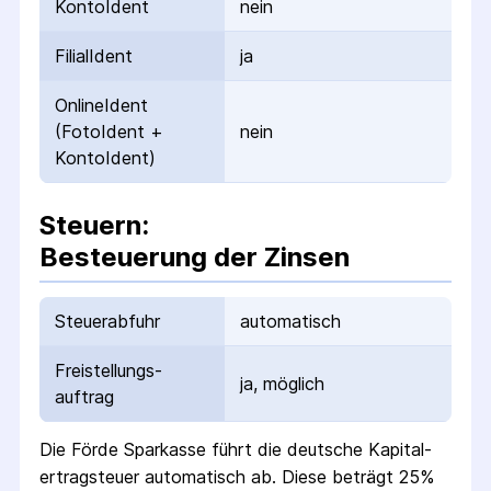
KontoIdent
nein
FilialIdent
ja
OnlineIdent
(FotoIdent +
nein
KontoIdent)
Steuern:
Besteuerung der Zinsen
Steuerabfuhr
automatisch
Freistellungs­
ja, möglich
auftrag
Die
Förde Sparkasse
führt die deutsche Kapital­
ertrag­steuer automatisch ab. Diese beträgt 25%