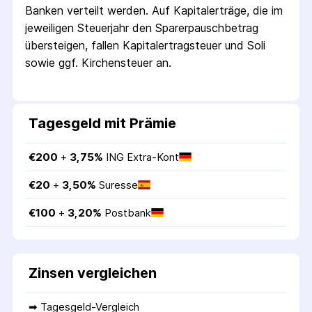
Banken verteilt werden. Auf Kapitalerträge, die im
jeweiligen Steuerjahr den Sparer­pausch­betrag
übersteigen, fallen Kapital­ertrag­steuer und Soli
sowie ggf. Kirchensteuer an.
Tagesgeld mit Prämie
€
200
 + 
3,75
%
ING Extra-Kont
€
20
 + 
3,50
%
Suresse
€
100
 + 
3,20
%
Postbank
Zinsen vergleichen
➡ 
Tagesgeld-Vergleich