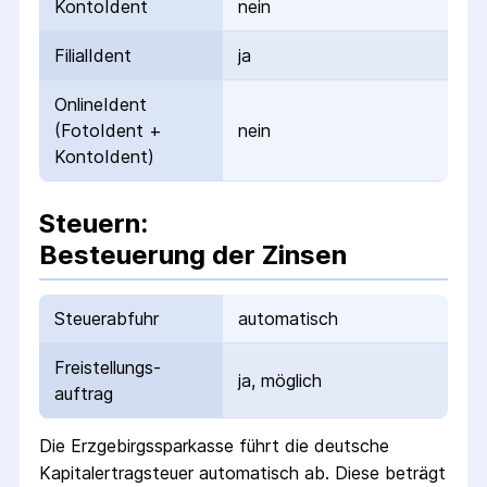
KontoIdent
nein
FilialIdent
ja
OnlineIdent
(FotoIdent +
nein
KontoIdent)
Steuern:
Besteuerung der Zinsen
Steuerabfuhr
automatisch
Freistellungs­
ja, möglich
auftrag
Die
Erzgebirgssparkasse
führt die deutsche
Kapital­ertrag­steuer automatisch ab. Diese beträgt