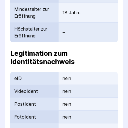
Mindestalter zur
18 Jahre
Eröffnung
Höchstalter zur
–
Eröffnung
Legitimation zum
Identitätsnachweis
eID
nein
VideoIdent
nein
PostIdent
nein
FotoIdent
nein