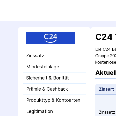
C24 
Die C24 Ba
Zinssatz
Gruppe 202
kosten­los
Mindesteinlage
Aktuel
Sicherheit & Bonität
Prämie & Cashback
Zinsart
Produkttyp & Kontoarten
Legitimation
Zinssatz