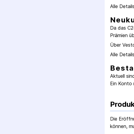
Alle Detail
Neuk
Da das
C2
Prämien üb
Über Vest
Alle Detail
Best
Aktuell si
Ein Konto 
Produk
Die Eröffn
können, mu