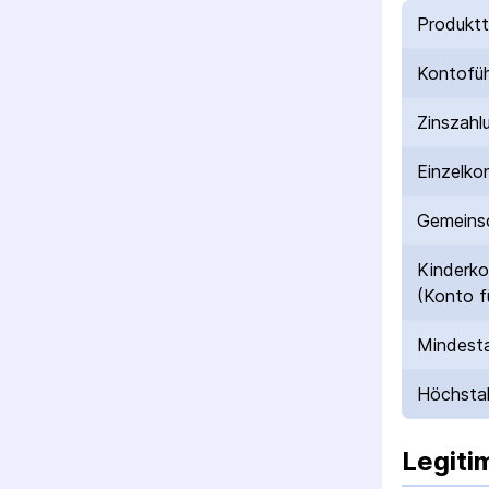
Produkt
Kontofü
Zinszahl
Einzelko
Gemeinsc
Kinderk
(Konto f
Mindesta
Höchstal
Legiti