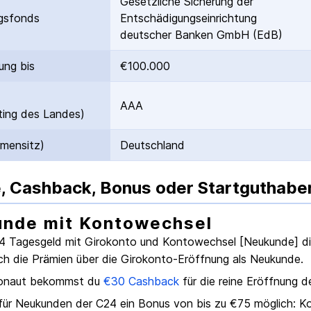
Gesetzliche Sicherung der
gs­fonds
Entschädigungs­einrichtung
deutscher Banken GmbH (EdB)
ung bis
€100.000
AAA
ing des Landes)
rmensitz)
Deutschland
, Cashback, Bonus oder Startguthabe
nde mit Kontowechsel
4 Tagesgeld mit Girokonto und Kontowechsel [Neukunde]
di
ch die Prämien über die
Girokonto
-Eröffnung als Neukunde.
onaut bekommst du
€
30
Cashback
für die reine Eröffnung 
t für Neukunden der
C24
ein Bonus von bis zu €
75
möglich:
Ko