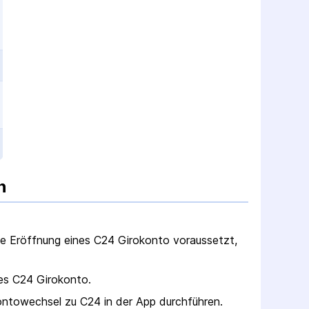
n
e Eröffnung eines
C24
Girokonto
voraussetzt,
des
C24
Girokonto
.
ntowechsel zu C24 in der App durchführen
.