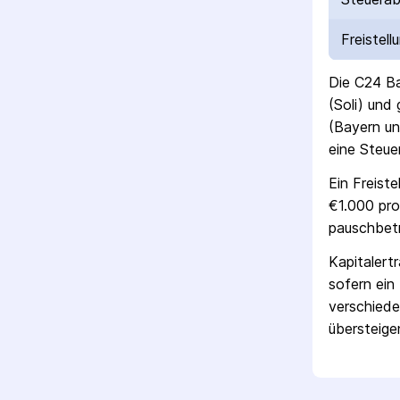
Freistell
Die
C24 B
(Soli) und
(Bayern un
eine Steue
Ein Freist
€1.000 pro
pausch­bet
Kapitalert
sofern ein 
verschiede
übersteigen