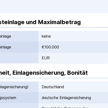
teinlage und Maximalbetrag
inlage
keine
inlage
€100.000
EUR
heit, Einlagensicherung, Bonität
nlagen­sicherung)
Deutschland
gs­system
deutsche Einlagen­sicherung