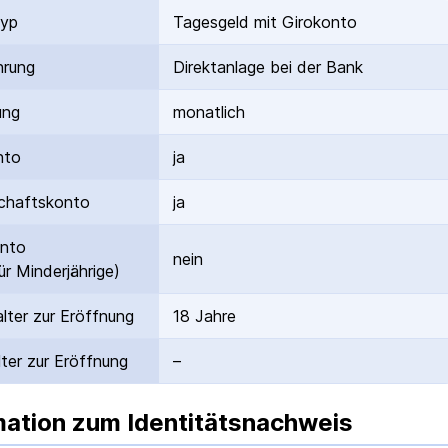
typ
Tagesgeld mit Girokonto
hrung
Direktanlage bei der Bank
ung
monatlich
nto
ja
hafts­konto
ja
onto
nein
ür Minderjährige)
lter zur Eröffnung
18 Jahre
ter zur Eröffnung
–
mation zum Identitätsnachweis