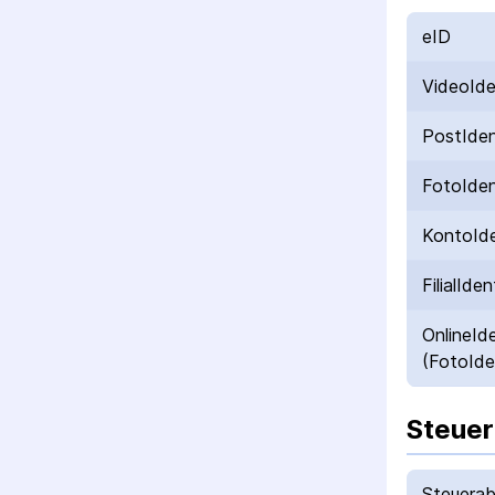
eID
VideoId
PostIde
FotoIde
KontoId
FilialIden
OnlineId
(FotoIde
Steuer
Steuerab