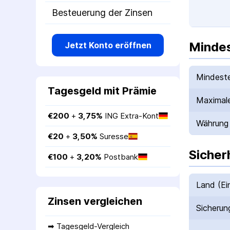
Besteuerung der Zinsen
Mindes
Jetzt Konto eröffnen
Mindeste
Tagesgeld mit Prämie
Maximale
€
200
 + 
3,75
%
ING Extra-Kont
Währung
€
20
 + 
3,50
%
Suresse
Sicher
€
100
 + 
3,20
%
Postbank
Land (Ei
Zinsen vergleichen
Sicherun
➡ 
Tagesgeld-Vergleich