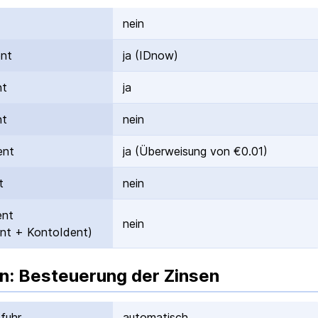
nein
ent
ja (IDnow)
nt
ja
nt
nein
ent
ja (Überweisung von €0.01)
t
nein
ent
nein
nt + KontoIdent)
n: Besteuerung der Zinsen
fuhr
automatisch