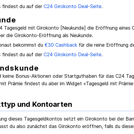
s findest du auf der
C24
Girokonto
Deal-Seite
.
unde
4 Tagesgeld mit Girokonto [Neukunde]
die Eröffnung eines
er die
Girokonto
-Eröffnung als Neukunde.
onaut bekommst du
€
30
Cashback
für die reine Eröffnung 
s findest du auf der
C24
Girokonto
Deal-Seite
.
andskunde
nd keine Bonus-Aktionen oder Startguthaben für das
C24 Tag
mit Prämie findest du aber im Widget «Tagesgeld mit Prämie
ttyp und Kontoarten
ung dieses Tagesgeldkontos setzt ein Girokonto bei der Ba
sst du also zunächst das Girokonto eröffnen, falls du dieses