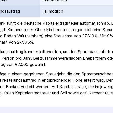
ungs­auftrag
ja, möglich
ank
führt die deutsche Kapital­ertrag­steuer automatisch ab. 
 ggf. Kirchensteuer. Ohne Kirchensteuer ergibt sich eine Ste
d Baden-Württemberg) eine Steuerlast von 27,819%. Mit 9% 
rlast von 27,995%.
ellungs­auftrag kann erteilt werden, um den Sparer­pausch­betr
 Person pro Jahr. Bei zusammenveranlagten Ehepartnern od
rag von €2.000 gewährt.
räge in einem gegebenen Steuerjahr, die den Sparer­pausch­bet
Freistellungs­auftrag in entsprechender Höhe erteilt wird. Der
ne Banken verteilt werden. Auf Kapitalerträge, die im jeweili
, fallen Kapital­ertrag­steuer und Soli sowie ggf. Kirchensteue