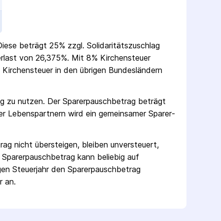
Diese beträgt 25% zzgl. Solidaritäts­zuschlag
uerlast von 26,375%. Mit 8% Kirchensteuer
Kirchensteuer in den übrigen Bundesländern
ag zu nutzen. Der Sparer­pausch­betrag beträgt
er Lebenspartnern wird ein gemeinsamer Sparer­
rag nicht übersteigen, bleiben unversteuert,
 Sparer­pausch­betrag kann beliebig auf
gen Steuerjahr den Sparer­pausch­betrag
r an.