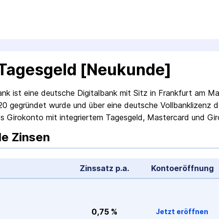
Tagesgeld [Neukunde]
nk ist eine deutsche Digital­bank mit Sitz in Frankfurt am M
0 gegründet wurde und über eine deutsche Voll­banklizenz de
es Girokonto mit integriertem Tagesgeld, Mastercard und Gi
le Zinsen
Zinssatz p.a.
Konto­eröffnung
0,75 %
Jetzt eröffnen