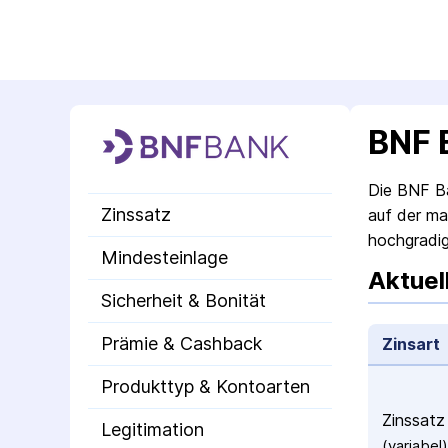
BNF 
Die BNF Ba
Zinssatz
auf der ma
hochgradig
Mindesteinlage
Aktuel
Sicherheit & Bonität
Prämie & Cashback
Zinsart
Produkttyp & Kontoarten
Zinssatz
Legitimation
(variabel)