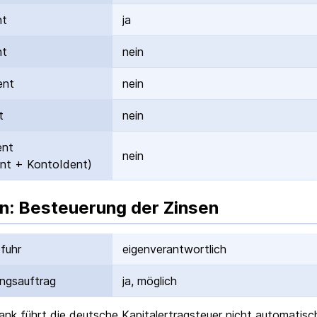
nt
ja
nt
nein
ent
nein
t
nein
ent
nein
nt + KontoIdent)
n: Besteuerung der Zinsen
fuhr
eigenverantwortlich
ungs­auftrag
ja, möglich
ank
führt die deutsche Kapital­ertrag­steuer nicht automatisc