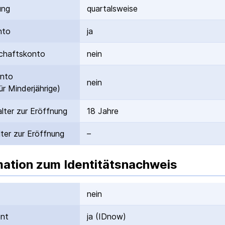
ung
quartalsweise
nto
ja
hafts­konto
nein
onto
nein
ür Minderjährige)
lter zur Eröffnung
18 Jahre
ter zur Eröffnung
–
mation zum Identitätsnachweis
nein
ent
ja (IDnow)