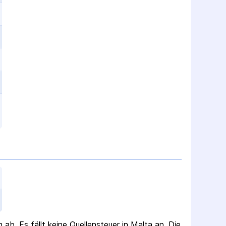
h ab.
Es fällt keine Quellen­steuer
in Malta
an. Die