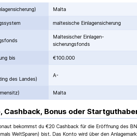
nlagen­sicherung)
Malta
gs­system
maltesische Einlagen­sicherung
Maltesischer Einlagen­
gs­fonds
sicherungsfonds
ung bis
€100.000
A-
ing des Landes)
rmensitz)
Malta
, Cashback, Bonus oder Startguthabe
onaut bekommst du €
20
Cashback für die Eröffnung des
BN
emals WeltSparen) bist. Das Konto wird über den Anlagemarktpl