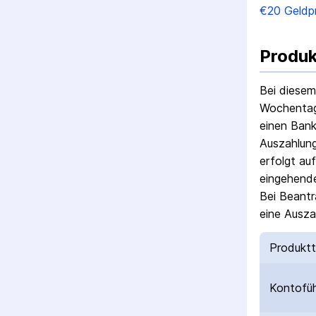
€
20
Geldp
Produk
Bei diesem
Wochentag 
einen Bank
Auszahlung
erfolgt au
eingehende
Bei Beantr
eine Ausza
Produkt
Kontofü