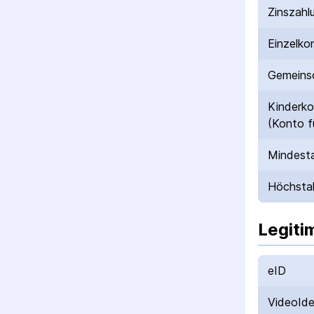
Zinszahl
Einzelko
Gemeinsc
Kinderk
(Konto f
Mindesta
Höchstal
Legiti
eID
VideoId