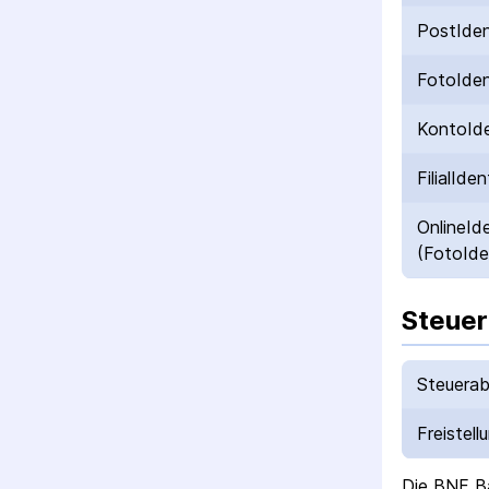
PostIde
FotoIde
KontoId
FilialIden
OnlineId
(FotoIde
Steuer
Steuerab
Freistell
Die
BNF B