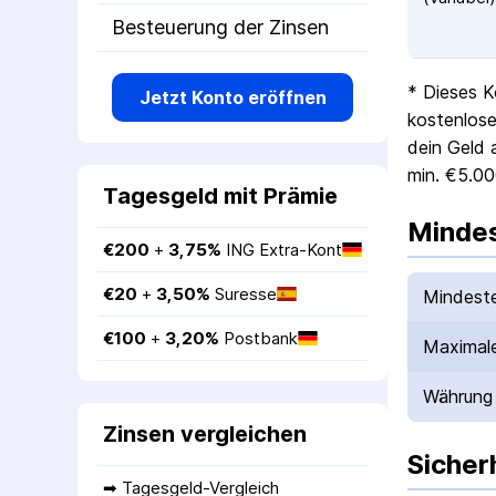
Besteuerung der Zinsen
* Dieses K
Jetzt Konto eröffnen
kostenlose
dein Geld 
min. €5.00
Tagesgeld mit Prämie
Mindes
€
200
 + 
3,75
%
ING Extra-Kont
€
20
 + 
3,50
%
Suresse
Mindeste
€
100
 + 
3,20
%
Postbank
Maximale
Währung
Zinsen vergleichen
Sicher
➡ 
Tagesgeld-Vergleich