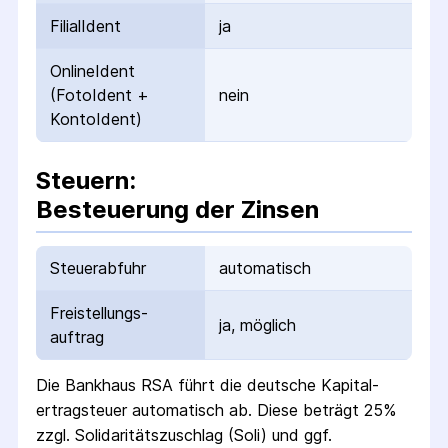
FilialIdent
ja
OnlineIdent
(FotoIdent +
nein
KontoIdent)
Steuern:
Besteuerung der Zinsen
Steuerabfuhr
automatisch
Freistellungs­
ja, möglich
auftrag
Die
Bankhaus RSA
führt die deutsche Kapital­
ertrag­steuer automatisch ab. Diese beträgt 25%
zzgl. Solidaritäts­zuschlag (Soli) und ggf.