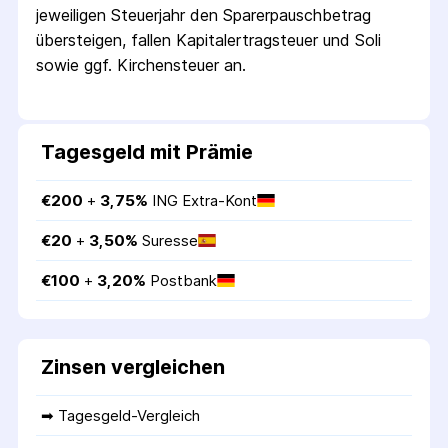
jeweiligen Steuerjahr den Sparer­pausch­betrag
übersteigen, fallen Kapital­ertrag­steuer und Soli
sowie ggf. Kirchensteuer an.
Tagesgeld mit Prämie
€
200
 + 
3,75
%
ING Extra-Kont
€
20
 + 
3,50
%
Suresse
€
100
 + 
3,20
%
Postbank
Zinsen vergleichen
➡ 
Tagesgeld-Vergleich