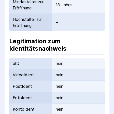
Mindestalter zur
18 Jahre
Eröffnung
Höchstalter zur
–
Eröffnung
Legitimation zum
Identitätsnachweis
eID
nein
VideoIdent
nein
PostIdent
nein
FotoIdent
nein
KontoIdent
nein