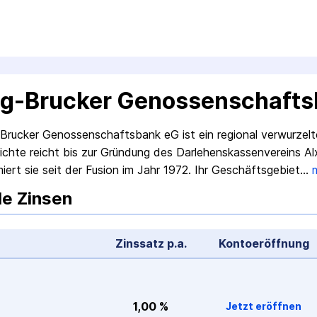
ng-Brucker Genossenschafts
-Brucker Genossenschaftsbank eG ist ein regional verwurzeltes
ichte reicht bis zur Gründung des Darlehenskassen­vereins A
iert sie seit der Fusion im Jahr 1972. Ihr Geschäfts­gebiet…
le Zinsen
Zinssatz p.a.
Konto­eröffnung
1,00 %
Jetzt eröffnen