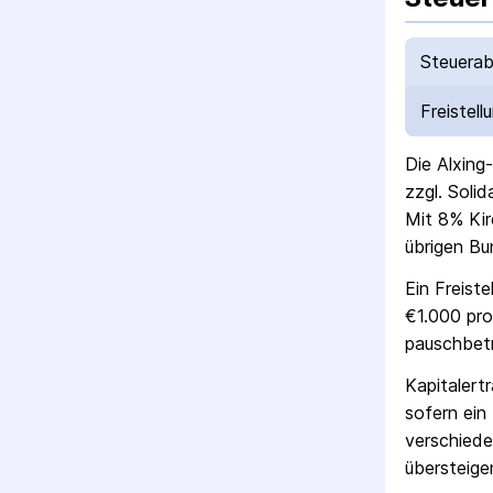
Steuerab
Freistell
Die
Alxing
zzgl. Soli
Mit 8% Kir
übrigen Bu
Ein Freist
€1.000 pro
pausch­bet
Kapitalert
sofern ein 
verschiede
übersteigen