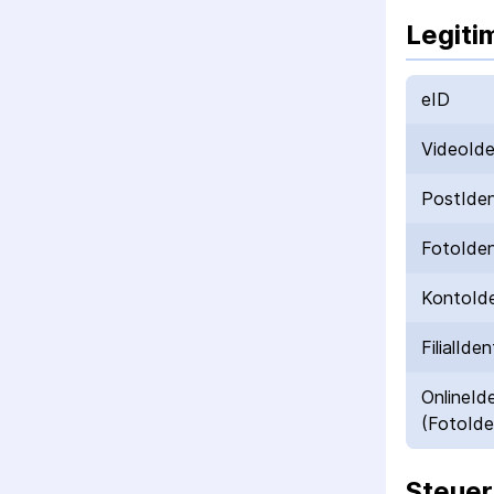
Legiti
eID
VideoId
PostIde
FotoIde
KontoId
FilialIden
OnlineId
(FotoIde
Steuer