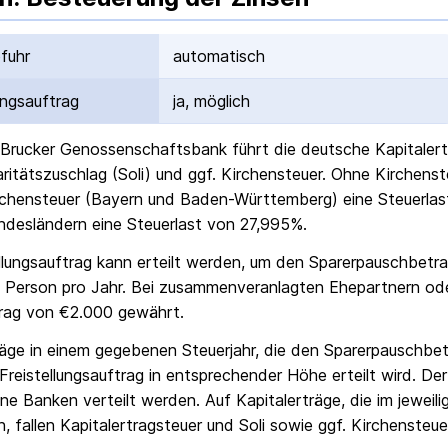
fuhr
automatisch
ungs­auftrag
ja, möglich
-Brucker Genossenschaftsbank
führt die deutsche Kapital­er
daritäts­zuschlag (Soli) und ggf. Kirchensteuer. Ohne Kirchens
chensteuer (Bayern und Baden-Württemberg) eine Steuerlast
ndesländern eine Steuerlast von 27,995%.
ellungs­auftrag kann erteilt werden, um den Sparer­pausch­betr
 Person pro Jahr. Bei zusammenveranlagten Ehepartnern od
rag von €2.000 gewährt.
räge in einem gegebenen Steuerjahr, die den Sparer­pausch­bet
Freistellungs­auftrag in entsprechender Höhe erteilt wird. Der
ne Banken verteilt werden. Auf Kapitalerträge, die im jeweili
, fallen Kapital­ertrag­steuer und Soli sowie ggf. Kirchensteue