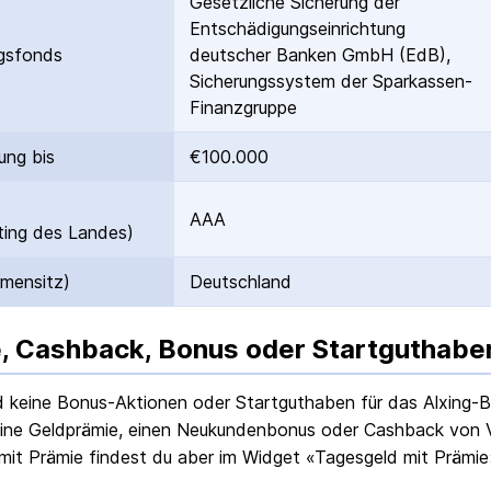
Gesetzliche Sicherung der
Entschädigungs­einrichtung
gs­fonds
deutscher Banken GmbH (EdB),
Sicherungssystem der Sparkassen-
Finanzgruppe
ung bis
€100.000
AAA
ing des Landes)
rmensitz)
Deutschland
, Cashback, Bonus oder Startguthabe
nd keine Bonus-Aktionen oder Startguthaben für das
Alxing-
ine Geldprämie, einen Neukundenbonus oder Cashback von Ve
mit Prämie findest du aber im Widget «Tagesgeld mit Prämie