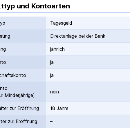
ttyp und Kontoarten
typ
Tagesgeld
hrung
Direktanlage bei der Bank
ung
jährlich
nto
ja
hafts­konto
ja
onto
nein
ür Minderjährige)
lter zur Eröffnung
18 Jahre
ter zur Eröffnung
–