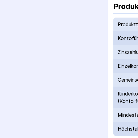
Produk
Produkt
Kontofü
Zinszahl
Einzelko
Gemeinsc
Kinderk
(Konto f
Mindesta
Höchstal