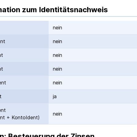
mation zum Identitätsnachweis
nein
ent
nein
nt
nein
nt
nein
ent
nein
t
ja
ent
nein
nt + KontoIdent)
n: Besteuerung der Zinsen