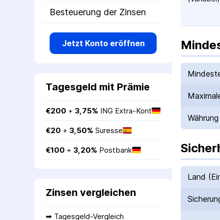
Besteuerung der Zinsen
Mindes
Jetzt Konto eröffnen
Mindeste
Tagesgeld mit Prämie
Maximale
€
200
 + 
3,75
%
ING Extra-Kont
Währung
€
20
 + 
3,50
%
Suresse
Sicher
€
100
 + 
3,20
%
Postbank
Land (Ei
Zinsen vergleichen
Sicherun
➡ 
Tagesgeld-Vergleich