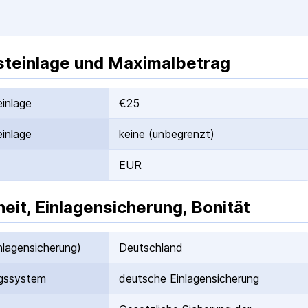
teinlage und Maximalbetrag
inlage
€25
inlage
keine (unbegrenzt)
EUR
heit, Einlagensicherung, Bonität
nlagen­sicherung)
Deutschland
gs­system
deutsche Einlagen­sicherung