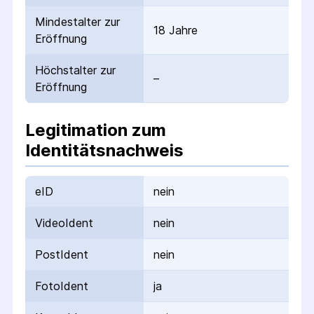
Mindestalter zur
18 Jahre
Eröffnung
Höchstalter zur
–
Eröffnung
Legitimation zum
Identitätsnachweis
eID
nein
VideoIdent
nein
PostIdent
nein
FotoIdent
ja