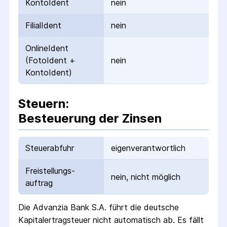
KontoIdent
nein
FilialIdent
nein
OnlineIdent
(FotoIdent +
nein
KontoIdent)
Steuern:
Besteuerung der Zinsen
Steuerabfuhr
eigenverantwortlich
Freistellungs­
nein, nicht möglich
auftrag
Die
Advanzia Bank S.A.
führt die deutsche
Kapital­ertrag­steuer nicht automatisch ab.
Es fällt