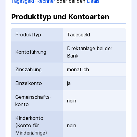
Tagesgeld-Rechner
oder bei den
Deals
.
Produkttyp und Kontoarten
Produkttyp
Tagesgeld
Direktanlage bei der
Kontoführung
Bank
Zinszahlung
monatlich
Einzelkonto
ja
Gemeinschafts­
nein
konto
Kinderkonto
(Konto für
nein
Minderjährige)