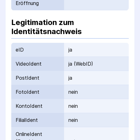
Eröffnung
Legitimation zum
Identitätsnachweis
eID
ja
VideoIdent
ja (WebID)
PostIdent
ja
FotoIdent
nein
KontoIdent
nein
FilialIdent
nein
OnlineIdent