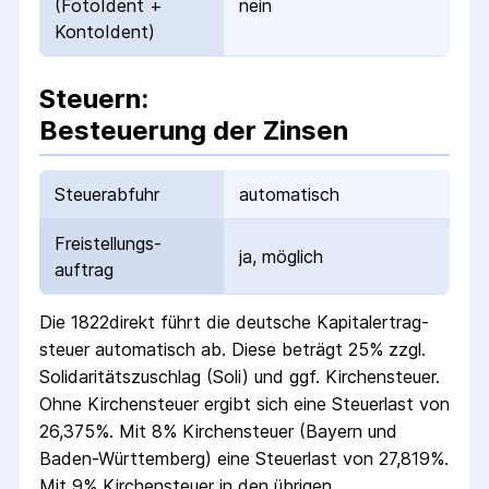
(FotoIdent +
nein
KontoIdent)
Steuern:
Besteuerung der Zinsen
Steuerabfuhr
automatisch
Freistellungs­
ja, möglich
auftrag
Die
1822direkt
führt die deutsche Kapital­ertrag­
steuer automatisch ab. Diese beträgt 25% zzgl.
Solidaritäts­zuschlag (Soli) und ggf. Kirchensteuer.
Ohne Kirchensteuer ergibt sich eine Steuerlast von
26,375%. Mit 8% Kirchensteuer (Bayern und
Baden-Württemberg) eine Steuerlast von 27,819%.
Mit 9% Kirchensteuer in den übrigen