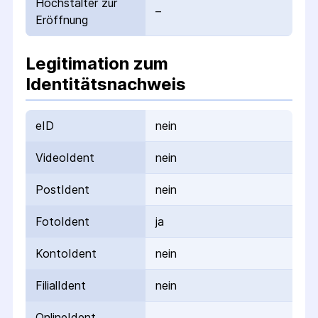
Höchstalter zur
–
Eröffnung
Legitimation zum
Identitätsnachweis
eID
nein
VideoIdent
nein
PostIdent
nein
FotoIdent
ja
KontoIdent
nein
FilialIdent
nein
OnlineIdent