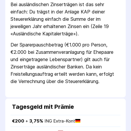
Bei ausländischen Zins­erträgen ist das sehr
einfach: Du trägst in der Anlage KAP deiner
Steuer­erklärung einfach die Summe der im
jeweiligen Jahr erhaltenen Zinsen ein (Zeile 19
«Ausländische Kapital­erträge»).
Der Sparer­pausch­betrag (€1.000 pro Person,
€2.000 bei Zusammen­veranlagung für Ehepaare
und eingetragene Lebens­partner) gilt auch für
Zins­erträge ausländischer Banken. Da kein
Freistellungs­auftrag erteilt werden kann, erfolgt
die Verrechnung über die Steuer­erklärung.
Tagesgeld mit Prämie
€
200
 + 
3,75
%
ING Extra-Kont