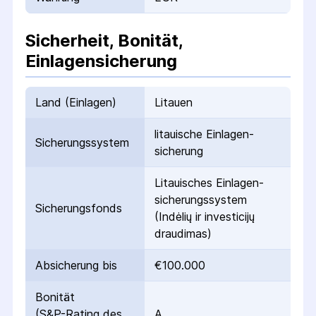
Sicherheit, Bonität,
Einlagensicherung
Land (Einlagen)
Litauen
litauische Einlagen­
Sicherungs­system
sicherung
Litauisches Einlagen­
sicherungs­system
Sicherungs­fonds
(Indėlių ir investicijų
draudimas)
Absicherung bis
€100.000
Bonität
(S&P-Rating des
A