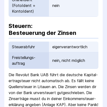
(FotoIdent +
nein
KontoIdent)
Steuern:
Besteuerung der Zinsen
Steuerabfuhr
eigenverantwortlich
Freistellungs­
nein, nicht möglich
auftrag
Die
Revolut Bank UAB
führt die deutsche Kapital­
ertrag­steuer nicht automatisch ab.
Es fällt keine
Quellen­steuer
in Litauen
an. Die Zinsen werden dir
von der Bank unversteuert gutgeschrieben.
Die
Zins­erträge musst du in deiner Einkommen­steuer­
erklärung angeben (Anlage KAP). Aber keine Panik!