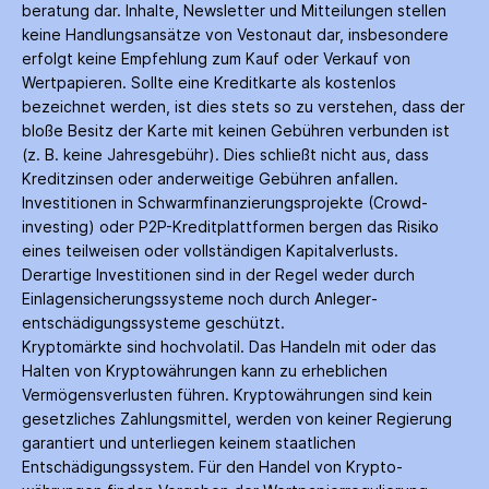
beratung dar. Inhalte, Newsletter und Mitteilungen stellen
keine Handlungs­ansätze von Vestonaut dar, insbesondere
erfolgt keine Empfehlung zum Kauf oder Verkauf von
Wertpapieren. Sollte eine Kreditkarte als kostenlos
bezeichnet werden, ist dies stets so zu verstehen, dass der
bloße Besitz der Karte mit keinen Gebühren verbunden ist
(z. B. keine Jahres­gebühr). Dies schließt nicht aus, dass
Kredit­zinsen oder anderweitige Gebühren anfallen.
Investitionen in Schwarm­finanzierungs­projekte (Crowd­
investing) oder P2P-Kredit­plattformen bergen das Risiko
eines teilweisen oder vollständigen Kapitalverlusts.
Derartige Investitionen sind in der Regel weder durch
Einlagen­sicherungs­systeme noch durch Anleger­
entschädigungs­systeme geschützt.
Kryptomärkte sind hochvolatil. Das Handeln mit oder das
Halten von Krypto­währungen kann zu erheblichen
Vermögensverlusten führen. Krypto­währungen sind kein
gesetzliches Zahlungs­mittel, werden von keiner Regierung
garantiert und unterliegen keinem staatlichen
Entschädigungs­system. Für den Handel von Krypto­