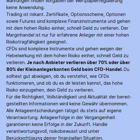
währungen finden Vorgaben der Wertpapier­regulierung
keine Anwendung.
Trading ist riskant. Zertifikate, Options­scheine, Optionen
sowie Futures sind komplexe Finanz­instrumente und gehen
mit dem hohen Risiko einher, schnell Geld zu verlieren. Der
Margin­handel ist nur für erfahrene Anleger mit einer hohen
Risiko­tragfähigkeit geeignet.
CFDs sind komplexe Instrumente und gehen wegen der
Hebelwirkung mit dem hohen Risiko einher, schnell Geld zu
verlieren.
Je nach Anbieter verlieren über 70% oder über
80% der Kleinanleger­konten Geld beim CFD-Handel.
Du
solltest gut abwägen, ob du verstehst, wie CFDs
funktionieren, und ob du es dir leisten kannst, das hohe
Risiko einzugehen, dein Geld zu verlieren.
Für die Richtigkeit, Vollständigkeit und Aktualität der bereit­
gestellten Informationen wird keine Gewähr über­nommen.
Alle Anlage­entscheidungen tätigst du stets auf eigene
Verantwortung. Anlage­erfolge in der Ver­gangenheit
garantieren keine Erfolge in der Zukunft. Handle
verantwortungsvoll, risiko­bewusst und unter
Berücksichtigung deiner finanziellen Situation.