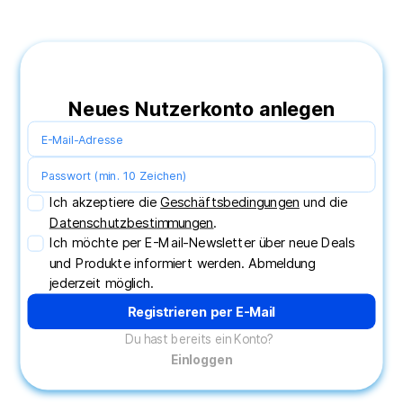
Neues Nutzerkonto anlegen
Ich akzeptiere die 
Ge­schäfts­be­din­gung­en
und die 
Daten­schutz­be­stim­mung­en
.
Ich möchte per E-Mail-Newsletter über neue Deals 
und Produkte informiert werden. Abmeldung 
jederzeit möglich.
Registrieren per E-Mail
Du hast bereits ein Konto?
Einloggen