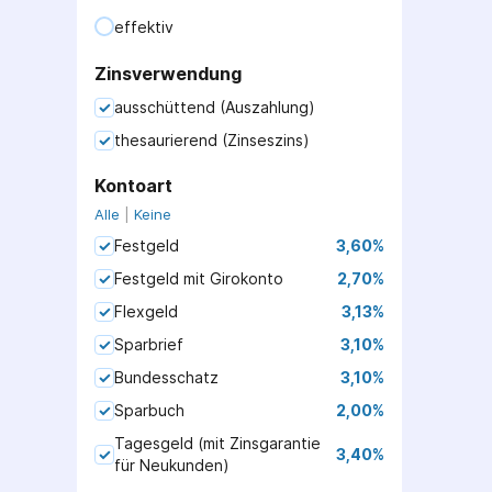
effektiv
Zinsverwendung
ausschüttend (Auszahlung)
thesaurierend (Zinseszins)
Kontoart
Alle
|
Keine
Festgeld
3,60
%
Festgeld mit Girokonto
2,70
%
Flexgeld
3,13
%
Sparbrief
3,10
%
Bundesschatz
3,10
%
Sparbuch
2,00
%
Tagesgeld (mit Zinsgarantie
3,40
%
für Neukunden)