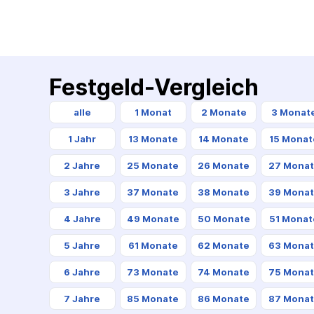
Festgeld-Vergleich
alle
1 Monat
2 Monate
3 Monat
1 Jahr
13 Monate
14 Monate
15 Monat
2 Jahre
25 Monate
26 Monate
27 Mona
3 Jahre
37 Monate
38 Monate
39 Mona
4 Jahre
49 Monate
50 Monate
51 Monat
5 Jahre
61 Monate
62 Monate
63 Mona
6 Jahre
73 Monate
74 Monate
75 Mona
7 Jahre
85 Monate
86 Monate
87 Mona