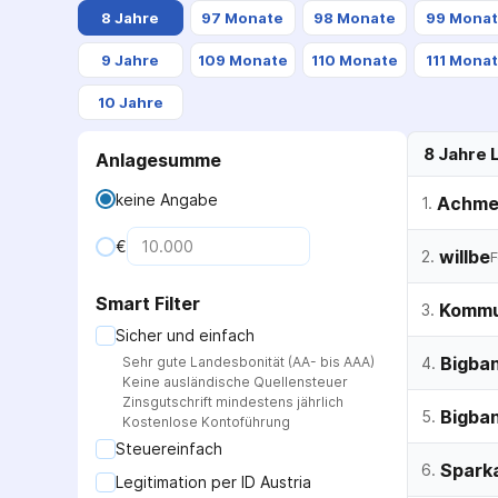
8 Jahre
97 Monate
98 Monate
99 Mona
9 Jahre
109 Monate
110 Monate
111 Mona
10 Jahre
8 Jahre
L
Anlagesumme
keine Angabe
Achme
1
.
€
willbe
2
.
F
Smart Filter
Kommun
3
.
Sicher und einfach
Bigba
Sehr gute Landesbonität (AA- bis AAA)
4
.
Keine ausländische Quellensteuer
Zinsgutschrift mindestens jährlich
Bigba
5
.
Kostenlose Kontoführung
Steuereinfach
Sparka
6
.
Legitimation per
ID Austria