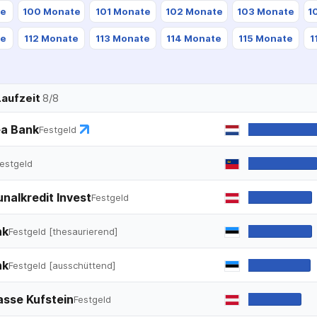
te
100 Monate
101 Monate
102 Monate
103 Monate
1
te
112 Monate
113 Monate
114 Monate
115 Monate
1
aufzeit
8
/
8
a Bank
Festgeld
estgeld
alkredit Invest
Festgeld
nk
Festgeld [thesaurierend]
nk
Festgeld [ausschüttend]
sse Kufstein
Festgeld