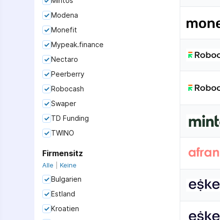
Mintos
Modena
Monefit
Mypeak.finance
Nectaro
Peerberry
Robocash
Swaper
TD Funding
TWINO
Firmensitz
Alle
|
Keine
Bulgarien
Estland
Kroatien