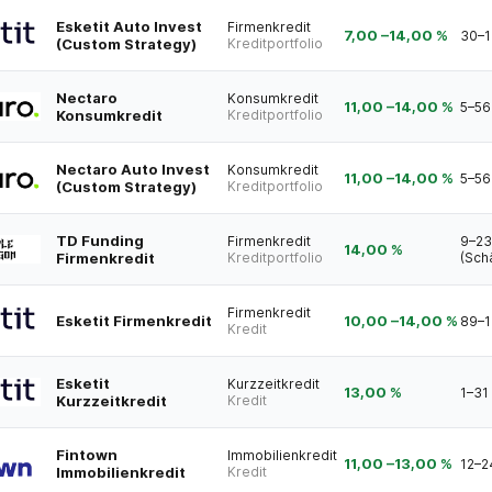
Esketit Auto Invest
Firmenkredit
7,00
–
14,00
%
30–1
(Custom Strategy)
Kreditportfolio
Nectaro
Konsumkredit
11,00
–
14,00
%
5–56
Konsumkredit
Kreditportfolio
Nectaro Auto Invest
Konsumkredit
11,00
–
14,00
%
5–56
(Custom Strategy)
Kreditportfolio
TD Funding
Firmenkredit
9–23
14,00 %
Firmenkredit
Kreditportfolio
(Sch
Firmenkredit
Esketit Firmenkredit
10,00
–
14,00
%
89–1
Kredit
Esketit
Kurzzeitkredit
13,00 %
1–31
Kurzzeitkredit
Kredit
Fintown
Immobilienkredit
11,00
–
13,00
%
12–2
Immobilienkredit
Kredit