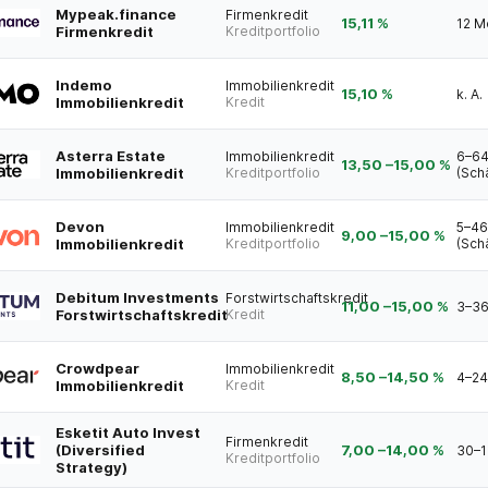
Mypeak.finance
Firmenkredit
15,11 %
12 M
Firmenkredit
Kreditportfolio
Indemo
Immobilienkredit
15,10 %
k. A.
Immobilienkredit
Kredit
Asterra Estate
Immobilienkredit
6–64
13,50
–
15,00
%
Immobilienkredit
Kreditportfolio
(Sch
Devon
Immobilienkredit
5–46
9,00
–
15,00
%
Immobilienkredit
Kreditportfolio
(Sch
Debitum Investments
Forstwirtschaftskredit
11,00
–
15,00
%
3–36
Forstwirtschaftskredit
Kredit
Crowdpear
Immobilienkredit
8,50
–
14,50
%
4–24
Immobilienkredit
Kredit
Esketit Auto Invest
Firmenkredit
(Diversified
7,00
–
14,00
%
30–1
Kreditportfolio
Strategy)