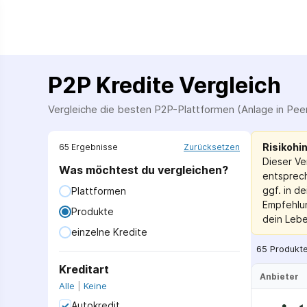
P2P Kredite Vergleich
Vergleiche die besten P2P-Plattformen (Anlage in Peer
Risikohi
65
Ergebnis
se
Zurücksetzen
Dieser Ve
Was möchtest du vergleichen?
entsprech
ggf. in d
Plattformen
Empfehlun
Produkte
dein Lebe
einzelne Kredite
65 Produkte
Kreditart
Anbieter
Alle
|
Keine
Autokredit