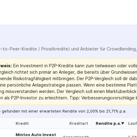
-to-Peer-Kredite / Privatkredite) und Anbieter für Crowdlending,
nweis:
Ein Investment in P2P-Kredite kann zum teilweisen oder volls
rgleich richtet sich primär an Anleger, die bereits über Grundwiss
ende Risikotragfähigkeit mitbringen. Der P2P-Vergleich soll dir da
eine persönliche Anlagestrategie passen. Wenn eine bestimme Plattfo
g missverstanden werden. Der Vergleich soll einen Marktüberblick 
n als P2P-Investor zu erleichtern. Tipp: Verbesserungsvorschläge ka
 gefunden mit einer erwarteten Rendite von 2,00% bis 21,71% p.a.
Kredit
Rendite p.a.
Kreditart
Lauf
▼
Mintos Auto Invest