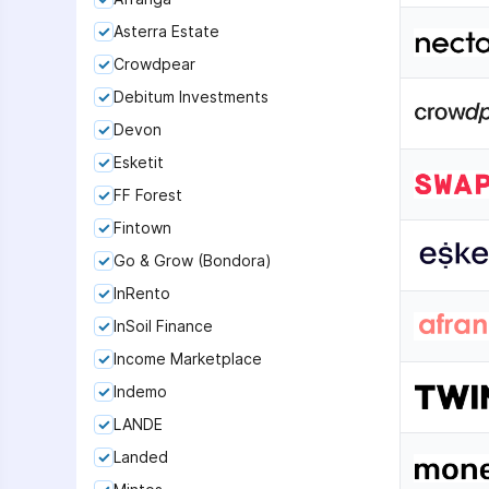
Asterra Estate
Crowdpear
Debitum Investments
Devon
Esketit
FF Forest
Fintown
Go & Grow (Bondora)
InRento
InSoil Finance
Income Marketplace
Indemo
LANDE
Landed