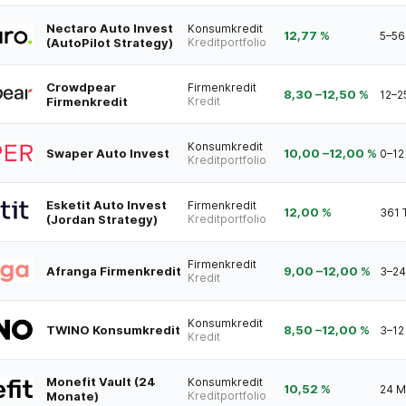
Nectaro Auto Invest
Konsumkredit
12,77 %
5–56
(AutoPilot Strategy)
Kreditportfolio
Crowdpear
Firmenkredit
8,30
–
12,50
%
12–2
Firmenkredit
Kredit
Konsumkredit
Swaper Auto Invest
10,00
–
12,00
%
0–12
Kreditportfolio
Esketit Auto Invest
Firmenkredit
12,00 %
361 
(Jordan Strategy)
Kreditportfolio
Firmenkredit
Afranga Firmenkredit
9,00
–
12,00
%
3–24
Kredit
Konsumkredit
TWINO Konsumkredit
8,50
–
12,00
%
3–12
Kredit
Monefit Vault (24
Konsumkredit
10,52 %
24 M
Monate)
Kreditportfolio