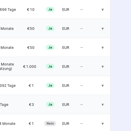
–
▾
  €10
EUR
696 Tage
Ja
–
▾
  €50
EUR
 Monate
Ja
–
▾
  €50
EUR
 Monate
Ja
 Monate
–
▾
€1.000
EUR
Ja
ätzung)
–
▾
   €1
EUR
092 Tage
Ja
–
▾
   €3
EUR
 Tage
Ja
–
▾
   €1
EUR
4 Monate
Nein