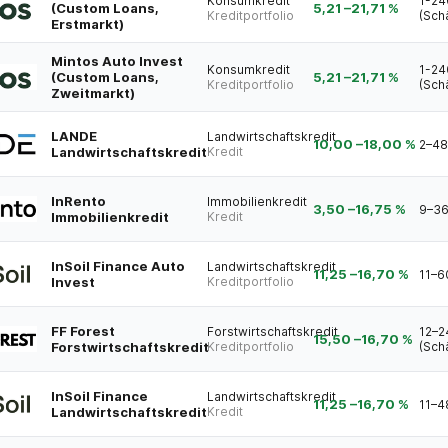
Konsumkredit
1-24
(Custom Loans,
5,21
–
21,71
%
Kreditportfolio
(Sch
Erstmarkt)
Mintos Auto Invest
Konsumkredit
1-24
(Custom Loans,
5,21
–
21,71
%
Kreditportfolio
(Sch
Zweitmarkt)
LANDE
Landwirtschaftskredit
10,00
–
18,00
%
2–48
Landwirtschaftskredit
Kredit
InRento
Immobilienkredit
3,50
–
16,75
%
9–36
Immobilienkredit
Kredit
InSoil Finance Auto
Landwirtschaftskredit
11,25
–
16,70
%
11–6
Invest
Kreditportfolio
FF Forest
Forstwirtschaftskredit
12–2
15,50
–
16,70
%
Forstwirtschaftskredit
Kreditportfolio
(Sch
InSoil Finance
Landwirtschaftskredit
11,25
–
16,70
%
11–4
Landwirtschaftskredit
Kredit