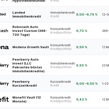
Hypothekenbündel
Kredit
Landed
Immobilienkredit
9,00
–
9,75
%
12–3
Immobilienkredit
Kredit
Robocash Auto
Konsumkredit
Invest Custom (366-
9,70 %
366-
Kreditportfolio
720 Tage)
Konsumkredit
Modena Growth Vault
9,50 %
12 M
Kreditportfolio
Peerberry Auto
Invest (LLC
Immobilienkredit
9,50 %
23 M
Pakrantės būstas
Kreditportfolio
Immobilienkredite)
Peerberry
Kurzzeitkredit
8,00
–
9,50
%
1–23
Kurzzeitkredit
Kredit
Monefit Vault (12
Konsumkredit
9,42 %
12 M
Monate)
Kreditportfolio