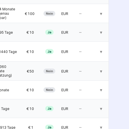
4 Monate
–
▾
 €100
EUR
genau
Nein
bar)
–
▾
  €10
EUR
95 Tage
Ja
–
▾
  €10
EUR
1440 Tage
Ja
–360
–
▾
  €50
EUR
ate
Nein
ätzung)
–
▾
  €10
EUR
onate
Nein
–
▾
  €10
EUR
 Tage
Ja
–
▾
   €1
EUR
913 Tage
Ja