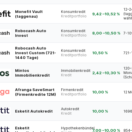
12–2
Monefit Vault
Konsumkredit
9,42
–
10,52
%
(tag
(taggenau)
Kreditportfolio
wähl
Robocash Auto
Konsumkredit
8,00
–
10,50
%
7-10
Invest
Kreditportfolio
Robocash Auto
Konsumkredit
Invest Custom (721-
10,50 %
721-
Kreditportfolio
1440 Tage)
120
Mintos
Immobilienkredit
2,42
–
10,30
%
Mon
Immobilienkredit
Kredit
(Sch
Afranga SaveSmart
Firmenkredit
10,00 %
12 M
(Firmenkredite 12M)
Kreditportfolio
Autokredit
Esketit Autokredit
10,00 %
1696
Kredit
Esketit
Hypothekenbündel
7,00
–
10,00
%
854–