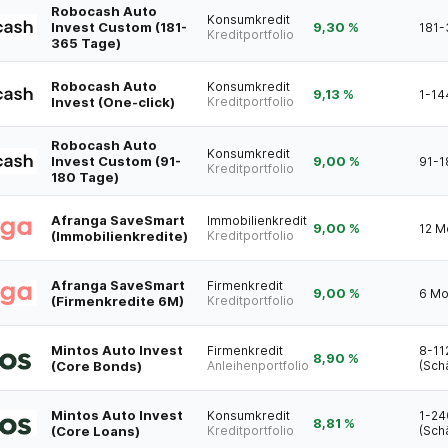
Robocash Auto
Konsumkredit
Invest Custom (181-
9,30 %
181-
Kreditportfolio
365 Tage)
Robocash Auto
Konsumkredit
9,13 %
1-14
Invest (One-click)
Kreditportfolio
Robocash Auto
Konsumkredit
Invest Custom (91-
9,00 %
91-1
Kreditportfolio
180 Tage)
Afranga SaveSmart
Immobilienkredit
9,00 %
12 M
(Immobilienkredite)
Kreditportfolio
Afranga SaveSmart
Firmenkredit
9,00 %
6 Mo
(Firmenkredite 6M)
Kreditportfolio
Mintos Auto Invest
Firmenkredit
8-11
8,90 %
(Core Bonds)
Anleihenportfolio
(Sch
Mintos Auto Invest
Konsumkredit
1-24
8,81 %
(Core Loans)
Kreditportfolio
(Sch