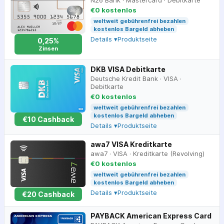
N26 Bank
·
Mastercard
·
Debitkarte
€0 kostenlos
weltweit gebührenfrei bezahlen
kostenlos Bargeld abheben
Details ▾
Produktseite
0,25%
Zinsen
DKB VISA Debitkarte
Deutsche Kredit Bank
·
VISA
·
Debitkarte
€0 kostenlos
weltweit gebührenfrei bezahlen
kostenlos Bargeld abheben
€
10
Cashback
Details ▾
Produktseite
awa7 VISA Kreditkarte
awa7
·
VISA
·
Kreditkarte (Revolving)
€0 kostenlos
weltweit gebührenfrei bezahlen
kostenlos Bargeld abheben
Details ▾
Produktseite
€
20
Cashback
PAYBACK American Express Card