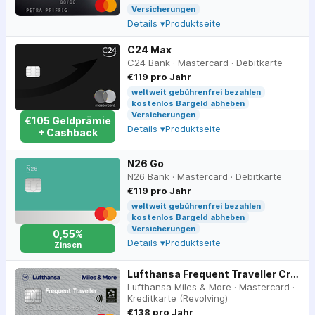
Versicherungen
Details ▾
Produktseite
C24 Max
C24 Bank
·
Mastercard
·
Debitkarte
€119 pro Jahr
weltweit gebührenfrei bezahlen
kostenlos Bargeld abheben
Versicherungen
€
105
Geldprämie
Details ▾
Produktseite
+ Cashback
N26 Go
N26 Bank
·
Mastercard
·
Debitkarte
€119 pro Jahr
weltweit gebührenfrei bezahlen
kostenlos Bargeld abheben
Versicherungen
0,55%
Details ▾
Produktseite
Zinsen
Lufthansa Frequent Traveller Credit Card
Lufthansa Miles & More
·
Mastercard
·
Kreditkarte (Revolving)
€138 pro Jahr