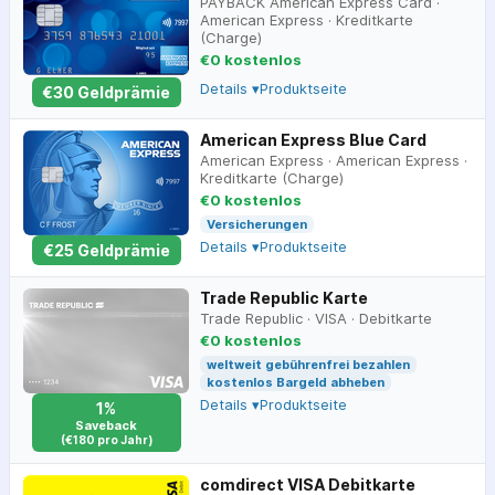
PAYBACK American Express Card
·
American Express
·
Kreditkarte
(Charge)
€0 kostenlos
Details ▾
Produktseite
€
30
Geldprämie
American Express Blue Card
American Express
·
American Express
·
Kreditkarte (Charge)
€0 kostenlos
Versicherungen
Details ▾
Produktseite
€
25
Geldprämie
Trade Republic Karte
Trade Republic
·
VISA
·
Debitkarte
€0 kostenlos
weltweit gebührenfrei bezahlen
kostenlos Bargeld abheben
Details ▾
Produktseite
1%
Saveback
(€180 pro Jahr)
comdirect VISA Debitkarte