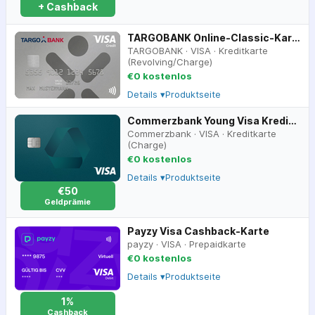
+ Cashback
TARGOBANK Online-Classic-Karte
TARGOBANK
·
VISA
·
Kreditkarte
(Revolving/Charge)
€0 kostenlos
Details ▾
Produktseite
Commerzbank Young Visa Kreditkarte
Commerzbank
·
VISA
·
Kreditkarte
(Charge)
€0 kostenlos
Details ▾
Produktseite
€50
Geldprämie
Payzy Visa Cashback-Karte
payzy
·
VISA
·
Prepaidkarte
€0 kostenlos
Details ▾
Produktseite
1%
Cashback