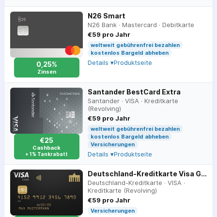
N26 Smart
N26 Bank
·
Mastercard
·
Debitkarte
€59 pro Jahr
weltweit gebührenfrei bezahlen
kostenlos Bargeld abheben
Details ▾
Produktseite
0,25%
Zinsen
Santander BestCard Extra
Santander
·
VISA
·
Kreditkarte
(Revolving)
€59 pro Jahr
weltweit gebührenfrei bezahlen
kostenlos Bargeld abheben
€25
Versicherungen
Cashback
Details ▾
Produktseite
+ 1% Tankrabatt
Deutschland-Kreditkarte Visa Gold
Deutschland-Kreditkarte
·
VISA
·
Kreditkarte (Revolving)
€59 pro Jahr
Versicherungen