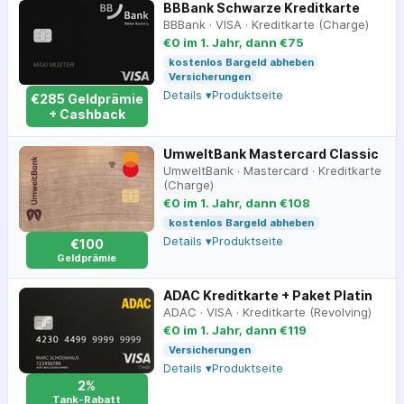
BBBank Schwarze Kreditkarte
BBBank
·
VISA
·
Kreditkarte (Charge)
€0 im 1. Jahr, dann €75
kostenlos Bargeld abheben
Versicherungen
Details ▾
Produktseite
€
285
Geldprämie
+ Cashback
UmweltBank Mastercard Classic
UmweltBank
·
Mastercard
·
Kreditkarte
(Charge)
€0 im 1. Jahr, dann €108
kostenlos Bargeld abheben
Details ▾
Produktseite
€100
Geldprämie
ADAC Kreditkarte + Paket Platin
ADAC
·
VISA
·
Kreditkarte (Revolving)
€0 im 1. Jahr, dann €119
Versicherungen
Details ▾
Produktseite
2%
Tank-Rabatt