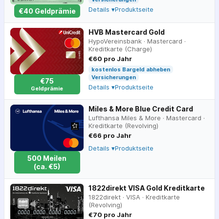
Details ▾
Produktseite
€
40
Geldprämie
HVB Mastercard Gold
HypoVereinsbank
·
Mastercard
·
Kreditkarte (Charge)
€60 pro Jahr
kostenlos Bargeld abheben
Versicherungen
€75
Details ▾
Produktseite
Geldprämie
Miles & More Blue Credit Card
Lufthansa Miles & More
·
Mastercard
·
Kreditkarte (Revolving)
€66 pro Jahr
Details ▾
Produktseite
500
Meilen
(ca.
€
5
)
1822direkt VISA Gold Kreditkarte
1822direkt
·
VISA
·
Kreditkarte
(Revolving)
€70 pro Jahr