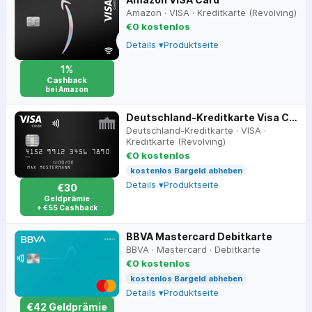
Amazon
·
VISA
·
Kreditkarte (Revolving)
€0 kostenlos
Details ▾
Produktseite
1%
Cashback
bei Amazon
Deutschland-Kreditkarte Visa Classic
Deutschland-Kreditkarte
·
VISA
·
Kreditkarte (Revolving)
€0 kostenlos
kostenlos Bargeld abheben
Details ▾
Produktseite
€30
Geldprämie
+ €55 Cashback
BBVA Mastercard Debitkarte
BBVA
·
Mastercard
·
Debitkarte
€0 kostenlos
kostenlos Bargeld abheben
Details ▾
Produktseite
€
42
Geldprämie