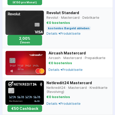
(€150 pro Monat)
Revolut Standard
Revolut
·
Mastercard
·
Debitkarte
€0 kostenlos
kostenlos Bargeld abheben
Details ▾
Produktseite
2,00%
Zinsen
Aircash Mastercard
Aircash
·
Mastercard
·
Prepaidkarte
€0 kostenlos
Details ▾
Produktseite
Netkredit24 Mastercard
Netkredit24
·
Mastercard
·
Kreditkarte
(Revolving)
€0 kostenlos
Details ▾
Produktseite
€
50
Cashback