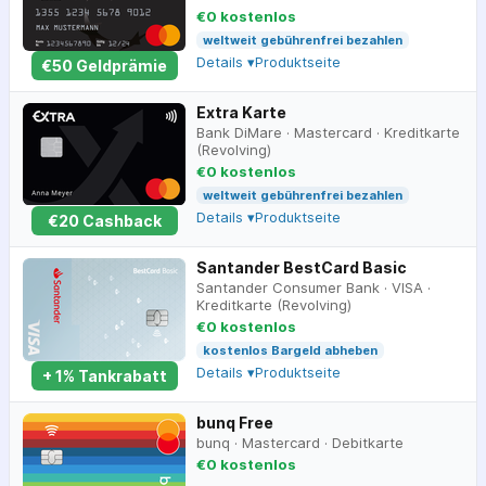
€0 kostenlos
weltweit gebührenfrei bezahlen
Details ▾
Produktseite
€
50
Geldprämie
Extra Karte
Bank DiMare
·
Mastercard
·
Kreditkarte
(Revolving)
€0 kostenlos
weltweit gebührenfrei bezahlen
Details ▾
Produktseite
€
20
Cashback
Santander BestCard Basic
Santander Consumer Bank
·
VISA
·
Kreditkarte (Revolving)
€0 kostenlos
kostenlos Bargeld abheben
Details ▾
Produktseite
+ 1% Tankrabatt
bunq Free
bunq
·
Mastercard
·
Debitkarte
€0 kostenlos