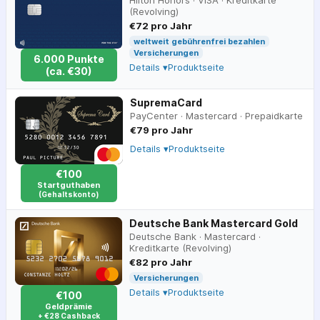
Hilton Honors
·
VISA
·
Kreditkarte
(Revolving)
€72 pro Jahr
weltweit gebührenfrei bezahlen
Versicherungen
6.000
Punkte
Details ▾
Produktseite
(ca.
€
30
)
SupremaCard
PayCenter
·
Mastercard
·
Prepaidkarte
€79 pro Jahr
Details ▾
Produktseite
€100
Startguthaben
(Gehaltskonto)
Deutsche Bank Mastercard Gold
Deutsche Bank
·
Mastercard
·
Kreditkarte (Revolving)
€82 pro Jahr
Versicherungen
Details ▾
Produktseite
€100
Geldprämie
+ €28 Cashback