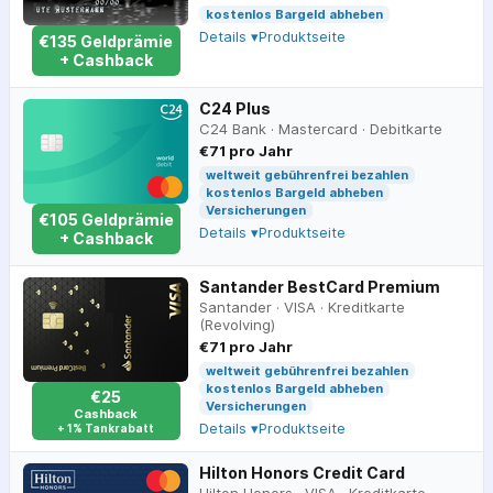
kostenlos Bargeld abheben
Details ▾
Produktseite
€
135
Geldprämie
+ Cashback
C24 Plus
C24 Bank
·
Mastercard
·
Debitkarte
€71 pro Jahr
weltweit gebührenfrei bezahlen
kostenlos Bargeld abheben
Versicherungen
€
105
Geldprämie
Details ▾
Produktseite
+ Cashback
Santander BestCard Premium
Santander
·
VISA
·
Kreditkarte
(Revolving)
€71 pro Jahr
weltweit gebührenfrei bezahlen
kostenlos Bargeld abheben
€25
Versicherungen
Cashback
Details ▾
Produktseite
+ 1% Tankrabatt
Hilton Honors Credit Card