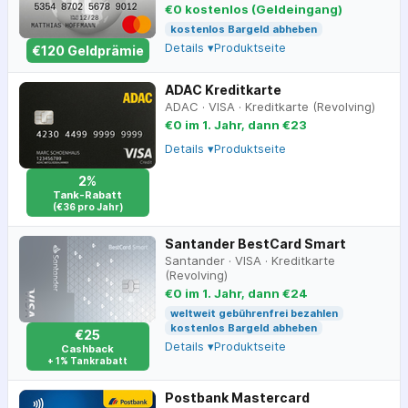
€0 kostenlos (Geldeingang)
kostenlos Bargeld abheben
Details ▾
Produktseite
€
120
Geldprämie
ADAC Kreditkarte
ADAC
·
VISA
·
Kreditkarte (Revolving)
€0 im 1. Jahr, dann €23
Details ▾
Produktseite
2%
Tank-Rabatt
(€36 pro Jahr)
Santander BestCard Smart
Santander
·
VISA
·
Kreditkarte
(Revolving)
€0 im 1. Jahr, dann €24
weltweit gebührenfrei bezahlen
kostenlos Bargeld abheben
€25
Details ▾
Produktseite
Cashback
+ 1% Tankrabatt
Postbank Mastercard