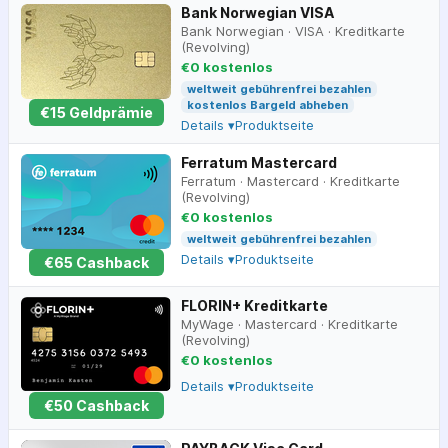
Bank Norwegian VISA
Bank Norwegian
·
VISA
·
Kreditkarte
(Revolving)
€0 kostenlos
weltweit gebührenfrei bezahlen
kostenlos Bargeld abheben
€
15
Geldprämie
Details ▾
Produktseite
Ferratum Mastercard
Ferratum
·
Mastercard
·
Kreditkarte
(Revolving)
€0 kostenlos
weltweit gebührenfrei bezahlen
Details ▾
Produktseite
€
65
Cashback
FLORIN+ Kreditkarte
MyWage
·
Mastercard
·
Kreditkarte
(Revolving)
€0 kostenlos
Details ▾
Produktseite
€
50
Cashback