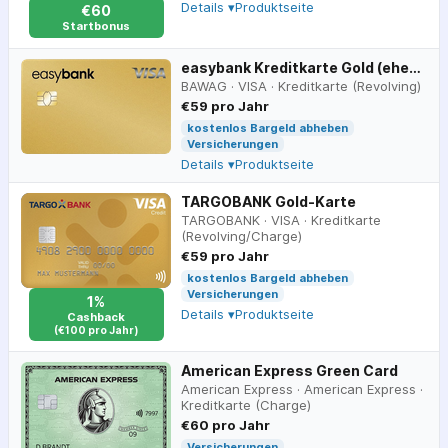
Details ▾
Produktseite
€60
Startbonus
easybank Kreditkarte Gold (ehemals Barclays)
BAWAG
·
VISA
·
Kreditkarte (Revolving)
€59 pro Jahr
kostenlos Bargeld abheben
Versicherungen
Details ▾
Produktseite
TARGOBANK Gold-Karte
TARGOBANK
·
VISA
·
Kreditkarte
(Revolving/Charge)
€59 pro Jahr
kostenlos Bargeld abheben
Versicherungen
1%
Details ▾
Produktseite
Cashback
(€100 pro Jahr)
American Express Green Card
American Express
·
American Express
·
Kreditkarte (Charge)
€60 pro Jahr
Versicherungen