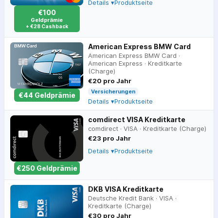
Details ▾
Produktseite
€100
Geldprämie
+ €28 Cashback
American Express BMW Card
American Express BMW Card
·
American Express
·
Kreditkarte
(Charge)
€20 pro Jahr
Versicherungen
€
44
Geldprämie
Details ▾
Produktseite
comdirect VISA Kreditkarte
comdirect
·
VISA
·
Kreditkarte (Charge)
€23 pro Jahr
Details ▾
Produktseite
€
250
Geldprämie
DKB VISA Kreditkarte
Deutsche Kredit Bank
·
VISA
·
Kreditkarte (Charge)
€30 pro Jahr