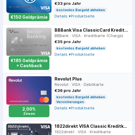
€33 pro Jahr
kostenlos Bargeld abheben
Details ▾
Produktseite
€
150
Geldprämie
BBBank Visa ClassicCard Kreditkarte
BBBank
·
VISA
·
Kreditkarte (Charge)
€35 pro Jahr
kostenlos Bargeld abheben
Details ▾
Produktseite
€
185
Geldprämie
+ Cashback
Revolut Plus
Revolut
·
VISA
·
Debitkarte
€36 pro Jahr
kostenlos Bargeld abheben
Versicherungen
Details ▾
Produktseite
2,00%
Zinsen
1822direkt VISA Classic Kreditkarte
1822direkt
·
VISA
·
Kreditkarte