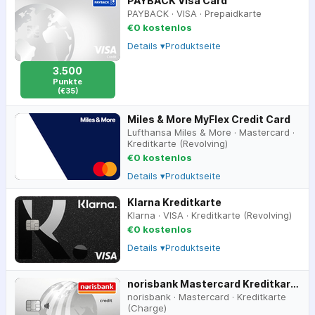
PAYBACK Visa Card
PAYBACK
·
VISA
·
Prepaidkarte
€0 kostenlos
Details ▾
Produktseite
3.500
Punkte
(€35)
Miles & More MyFlex Credit Card
Lufthansa Miles & More
·
Mastercard
·
Kreditkarte (Revolving)
€0 kostenlos
Details ▾
Produktseite
Klarna Kreditkarte
Klarna
·
VISA
·
Kreditkarte (Revolving)
€0 kostenlos
Details ▾
Produktseite
norisbank Mastercard Kreditkarte
norisbank
·
Mastercard
·
Kreditkarte
(Charge)