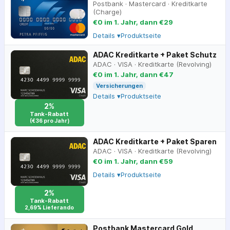
Postbank
·
Mastercard
·
Kreditkarte
(Charge)
€0 im 1. Jahr, dann €29
Details ▾
Produktseite
ADAC Kreditkarte + Paket Schutz
ADAC
·
VISA
·
Kreditkarte (Revolving)
€0 im 1. Jahr, dann €47
Versicherungen
Details ▾
Produktseite
2%
Tank-Rabatt
(€36 pro Jahr)
ADAC Kreditkarte + Paket Sparen
ADAC
·
VISA
·
Kreditkarte (Revolving)
€0 im 1. Jahr, dann €59
Details ▾
Produktseite
2%
Tank-Rabatt
2,69% Lieferando
Postbank Mastercard Gold