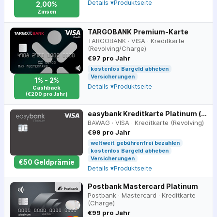
Details ▾
Produktseite
2,00%
Zinsen
TARGOBANK Premium-Karte
TARGOBANK
·
VISA
·
Kreditkarte
(Revolving/Charge)
€97 pro Jahr
kostenlos Bargeld abheben
Versicherungen
1% - 2%
Details ▾
Produktseite
Cashback
(€200 pro Jahr)
easybank Kreditkarte Platinum (ehemals Barclays)
BAWAG
·
VISA
·
Kreditkarte (Revolving)
€99 pro Jahr
weltweit gebührenfrei bezahlen
kostenlos Bargeld abheben
Versicherungen
€
50
Geldprämie
Details ▾
Produktseite
Postbank Mastercard Platinum
Postbank
·
Mastercard
·
Kreditkarte
(Charge)
€99 pro Jahr