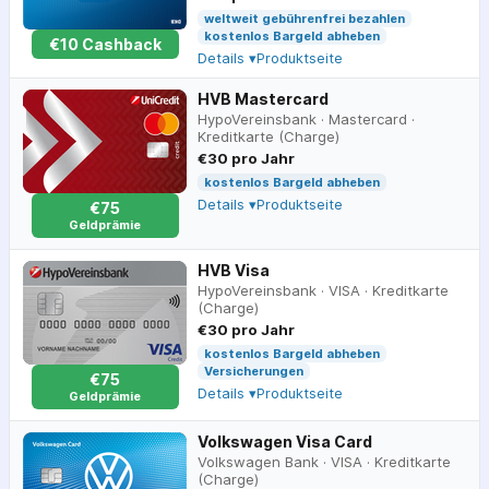
weltweit gebührenfrei bezahlen
kostenlos Bargeld abheben
€
10
Cashback
Details ▾
Produktseite
HVB Mastercard
HypoVereinsbank
·
Mastercard
·
Kreditkarte (Charge)
€30 pro Jahr
kostenlos Bargeld abheben
Details ▾
Produktseite
€75
Geldprämie
HVB Visa
HypoVereinsbank
·
VISA
·
Kreditkarte
(Charge)
€30 pro Jahr
kostenlos Bargeld abheben
Versicherungen
€75
Details ▾
Produktseite
Geldprämie
Volkswagen Visa Card
Volkswagen Bank
·
VISA
·
Kreditkarte
(Charge)