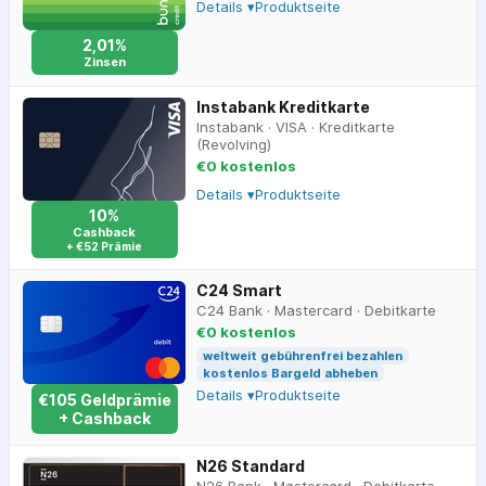
Details ▾
Produktseite
2,01%
Zinsen
Instabank Kreditkarte
Instabank
·
VISA
·
Kreditkarte
(Revolving)
€0 kostenlos
Details ▾
Produktseite
10%
Cashback
+ €52 Prämie
C24 Smart
C24 Bank
·
Mastercard
·
Debitkarte
€0 kostenlos
weltweit gebührenfrei bezahlen
kostenlos Bargeld abheben
Details ▾
Produktseite
€
105
Geldprämie
+ Cashback
N26 Standard