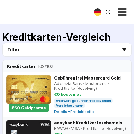
Kreditkarten-Vergleich
Filter
▼
Kreditkarten
102
/
102
Gebührenfrei Mastercard Gold
Advanzia Bank
·
Mastercard
·
Kreditkarte (Revolving)
€0 kostenlos
weltweit gebührenfrei bezahlen
Versicherungen
€
50
Geldprämie
Details ▾
Produktseite
easybank Kreditkarte (ehemals Barclays)
BAWAG
·
VISA
·
Kreditkarte (Revolving)