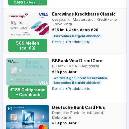
2,69% Lieferando
Eurowings Kreditkarte Classic
easybank
·
Mastercard
·
Kreditkarte
(Revolving)
€15 im 1. Jahr, dann €29
kostenlos Bargeld abheben
Details ▾
Produktseite
500
Meilen
(ca.
€
3
)
BBBank Visa DirectCard
BBBank
·
VISA
·
Debitkarte
€18 pro Jahr
weltweit gebührenfrei bezahlen
kostenlos Bargeld abheben
Details ▾
Produktseite
€
185
Geldprämie
+ Cashback
Deutsche Bank Card Plus
Deutsche Bank
·
Mastercard
·
Debitkarte
€18 pro Jahr