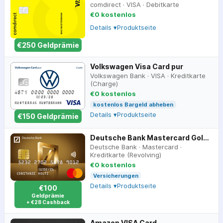
comdirect
·
VISA
·
Debitkarte
€0 kostenlos
Details ▾
Produktseite
€
250
Geldprämie
Volkswagen Visa Card pur
Volkswagen Bank
·
VISA
·
Kreditkarte
(Charge)
€0 kostenlos
kostenlos Bargeld abheben
Details ▾
Produktseite
€
150
Geldprämie
Deutsche Bank Mastercard Gold im BestKonto
Deutsche Bank
·
Mastercard
·
Kreditkarte (Revolving)
€0 kostenlos
Versicherungen
Details ▾
Produktseite
€100
Geldprämie
+ €28 Cashback
Amazon VISA Card