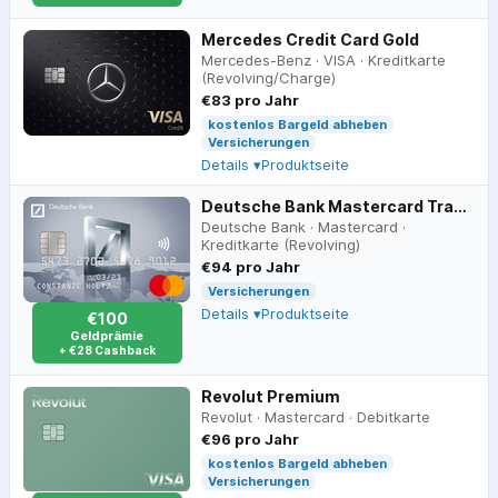
Mercedes Credit Card Gold
Mercedes-Benz
·
VISA
·
Kreditkarte
(Revolving/Charge)
€83 pro Jahr
kostenlos Bargeld abheben
Versicherungen
Details ▾
Produktseite
Deutsche Bank Mastercard Travel
Deutsche Bank
·
Mastercard
·
Kreditkarte (Revolving)
€94 pro Jahr
Versicherungen
Details ▾
Produktseite
€100
Geldprämie
+ €28 Cashback
Revolut Premium
Revolut
·
Mastercard
·
Debitkarte
€96 pro Jahr
kostenlos Bargeld abheben
Versicherungen