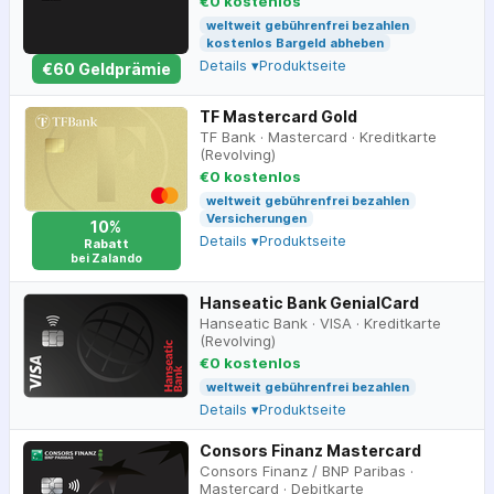
€0 kostenlos
weltweit gebührenfrei bezahlen
kostenlos Bargeld abheben
Details ▾
Produktseite
€
60
Geldprämie
TF Mastercard Gold
TF Bank
·
Mastercard
·
Kreditkarte
(Revolving)
€0 kostenlos
weltweit gebührenfrei bezahlen
Versicherungen
10%
Details ▾
Produktseite
Rabatt
bei Zalando
Hanseatic Bank GenialCard
Hanseatic Bank
·
VISA
·
Kreditkarte
(Revolving)
€0 kostenlos
weltweit gebührenfrei bezahlen
Details ▾
Produktseite
Consors Finanz Mastercard
Consors Finanz / BNP Paribas
·
Mastercard
·
Debitkarte