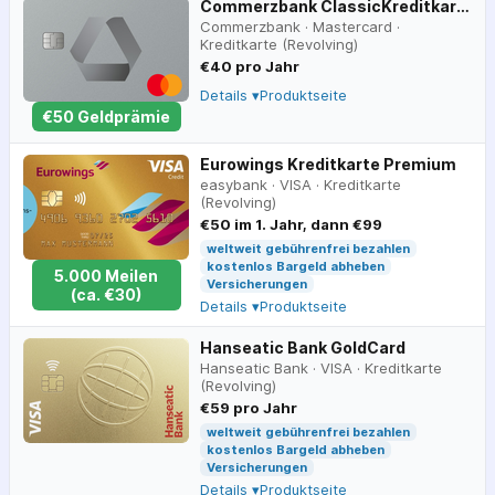
Commerzbank ClassicKreditkarte
Commerzbank
·
Mastercard
·
Kreditkarte (Revolving)
€40 pro Jahr
Details ▾
Produktseite
€
50
Geldprämie
Eurowings Kreditkarte Premium
easybank
·
VISA
·
Kreditkarte
(Revolving)
€50 im 1. Jahr, dann €99
weltweit gebührenfrei bezahlen
kostenlos Bargeld abheben
5.000
Meilen
Versicherungen
(ca.
€
30
)
Details ▾
Produktseite
Hanseatic Bank GoldCard
Hanseatic Bank
·
VISA
·
Kreditkarte
(Revolving)
€59 pro Jahr
weltweit gebührenfrei bezahlen
kostenlos Bargeld abheben
Versicherungen
Details ▾
Produktseite