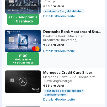
(Charge)
€36 pro Jahr
kostenlos Bargeld abheben
Details ▾
Produktseite
€
135
Geldprämie
+ Cashback
Deutsche Bank Mastercard Standard
Deutsche Bank
·
Mastercard
·
Kreditkarte (Revolving)
€39 pro Jahr
Details ▾
Produktseite
€100
Geldprämie
+ €28 Cashback
Mercedes Credit Card Silber
Mercedes-Benz
·
VISA
·
Kreditkarte
(Revolving/Charge)
€39 pro Jahr
kostenlos Bargeld abheben
Versicherungen
Details ▾
Produktseite