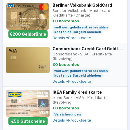
Berliner Volksbank GoldCard
Berliner Volksbank
·
Mastercard
·
Kreditkarte (Charge)
€0 kostenlos
weltweit gebührenfrei bezahlen
kostenlos Bargeld abheben
€
200
Geldprämie
Details ▾
Produktseite
Consorsbank Credit Card Gold Light
Consorsbank
·
VISA
·
Kreditkarte
(Revolving)
€0 kostenlos
weltweit gebührenfrei bezahlen
kostenlos Bargeld abheben
Details ▾
Produktseite
IKEA Family Kreditkarte
Ikano Bank
·
VISA
·
Kreditkarte
(Revolving)
€0 kostenlos
Versicherungen
Details ▾
Produktseite
€
50
Gutscheine