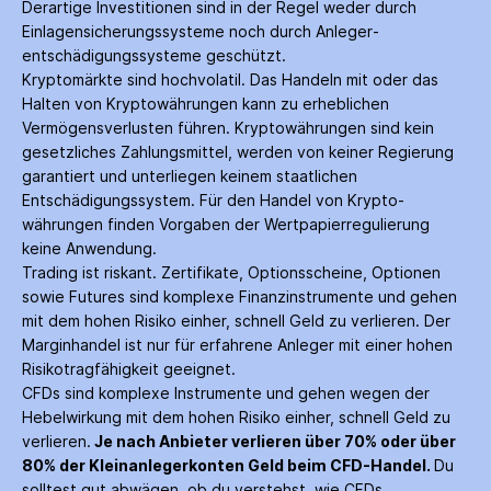
Derartige Investitionen sind in der Regel weder durch
Einlagen­sicherungs­systeme noch durch Anleger­
entschädigungs­systeme geschützt.
Kryptomärkte sind hochvolatil. Das Handeln mit oder das
Halten von Krypto­währungen kann zu erheblichen
Vermögensverlusten führen. Krypto­währungen sind kein
gesetzliches Zahlungs­mittel, werden von keiner Regierung
garantiert und unterliegen keinem staatlichen
Entschädigungs­system. Für den Handel von Krypto­
währungen finden Vorgaben der Wertpapier­regulierung
keine Anwendung.
Trading ist riskant. Zertifikate, Options­scheine, Optionen
sowie Futures sind komplexe Finanz­instrumente und gehen
mit dem hohen Risiko einher, schnell Geld zu verlieren. Der
Margin­handel ist nur für erfahrene Anleger mit einer hohen
Risiko­tragfähigkeit geeignet.
CFDs sind komplexe Instrumente und gehen wegen der
Hebelwirkung mit dem hohen Risiko einher, schnell Geld zu
verlieren.
Je nach Anbieter verlieren über 70% oder über
80% der Kleinanleger­konten Geld beim CFD-Handel.
Du
solltest gut abwägen, ob du verstehst, wie CFDs