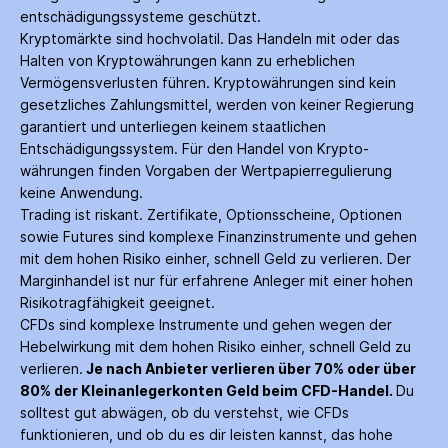
entschädigungs­systeme geschützt.
Kryptomärkte sind hochvolatil. Das Handeln mit oder das
Halten von Krypto­währungen kann zu erheblichen
Vermögensverlusten führen. Krypto­währungen sind kein
gesetzliches Zahlungs­mittel, werden von keiner Regierung
garantiert und unterliegen keinem staatlichen
Entschädigungs­system. Für den Handel von Krypto­
währungen finden Vorgaben der Wertpapier­regulierung
keine Anwendung.
Trading ist riskant. Zertifikate, Options­scheine, Optionen
sowie Futures sind komplexe Finanz­instrumente und gehen
mit dem hohen Risiko einher, schnell Geld zu verlieren. Der
Margin­handel ist nur für erfahrene Anleger mit einer hohen
Risiko­tragfähigkeit geeignet.
CFDs sind komplexe Instrumente und gehen wegen der
Hebelwirkung mit dem hohen Risiko einher, schnell Geld zu
verlieren.
Je nach Anbieter verlieren über 70% oder über
80% der Kleinanleger­konten Geld beim CFD-Handel.
Du
solltest gut abwägen, ob du verstehst, wie CFDs
funktionieren, und ob du es dir leisten kannst, das hohe