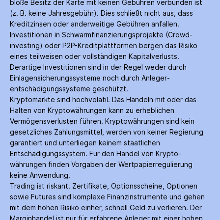
bloße Besitz der Karte mit keinen Gebühren verbunden ist
(z. B. keine Jahres­gebühr). Dies schließt nicht aus, dass
Kredit­zinsen oder anderweitige Gebühren anfallen.
Investitionen in Schwarm­finanzierungs­projekte (Crowd­
investing) oder P2P-Kredit­plattformen bergen das Risiko
eines teilweisen oder vollständigen Kapitalverlusts.
Derartige Investitionen sind in der Regel weder durch
Einlagen­sicherungs­systeme noch durch Anleger­
entschädigungs­systeme geschützt.
Kryptomärkte sind hochvolatil. Das Handeln mit oder das
Halten von Krypto­währungen kann zu erheblichen
Vermögensverlusten führen. Krypto­währungen sind kein
gesetzliches Zahlungs­mittel, werden von keiner Regierung
garantiert und unterliegen keinem staatlichen
Entschädigungs­system. Für den Handel von Krypto­
währungen finden Vorgaben der Wertpapier­regulierung
keine Anwendung.
Trading ist riskant. Zertifikate, Options­scheine, Optionen
sowie Futures sind komplexe Finanz­instrumente und gehen
mit dem hohen Risiko einher, schnell Geld zu verlieren. Der
Margin­handel ist nur für erfahrene Anleger mit einer hohen