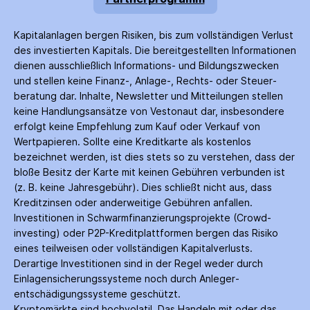
Kapitalanlagen bergen Risiken, bis zum voll­ständigen Verlust
des investierten Kapitals. Die bereitgestellten Informationen
dienen ausschließlich Informations- und Bildungs­zwecken
und stellen keine Finanz-, Anlage-, Rechts- oder Steuer­
beratung dar. Inhalte, Newsletter und Mitteilungen stellen
keine Handlungs­ansätze von Vestonaut dar, insbesondere
erfolgt keine Empfehlung zum Kauf oder Verkauf von
Wertpapieren. Sollte eine Kreditkarte als kostenlos
bezeichnet werden, ist dies stets so zu verstehen, dass der
bloße Besitz der Karte mit keinen Gebühren verbunden ist
(z. B. keine Jahres­gebühr). Dies schließt nicht aus, dass
Kredit­zinsen oder anderweitige Gebühren anfallen.
Investitionen in Schwarm­finanzierungs­projekte (Crowd­
investing) oder P2P-Kredit­plattformen bergen das Risiko
eines teilweisen oder vollständigen Kapitalverlusts.
Derartige Investitionen sind in der Regel weder durch
Einlagen­sicherungs­systeme noch durch Anleger­
entschädigungs­systeme geschützt.
Kryptomärkte sind hochvolatil. Das Handeln mit oder das