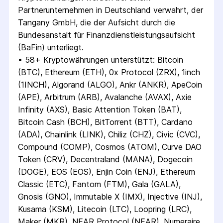
Partnerunternehmen in Deutschland verwahrt, der 
Tangany GmbH, die der Aufsicht durch die 
Bundesanstalt für Finanzdienstleistungsaufsicht 
(BaFin) unterliegt.
• 
58+ Kryptowährungen unterstützt: Bitcoin 
(BTC), Ethereum (ETH), 0x Protocol (ZRX), 1inch 
(1INCH), Algorand (ALGO), Ankr (ANKR), ApeCoin 
(APE), Arbitrum (ARB), Avalanche (AVAX), Axie 
Infinity (AXS), Basic Attention Token (BAT), 
Bitcoin Cash (BCH), BitTorrent (BTT), Cardano 
(ADA), Chainlink (LINK), Chiliz (CHZ), Civic (CVC), 
Compound (COMP), Cosmos (ATOM), Curve DAO 
Token (CRV), Decentraland (MANA), Dogecoin 
(DOGE), EOS (EOS), Enjin Coin (ENJ), Ethereum 
Classic (ETC), Fantom (FTM), Gala (GALA), 
Gnosis (GNO), Immutable X (IMX), Injective (INJ), 
Kusama (KSM), Litecoin (LTC), Loopring (LRC), 
Maker (MKR), NEAR Protocol (NEAR), Numeraire 