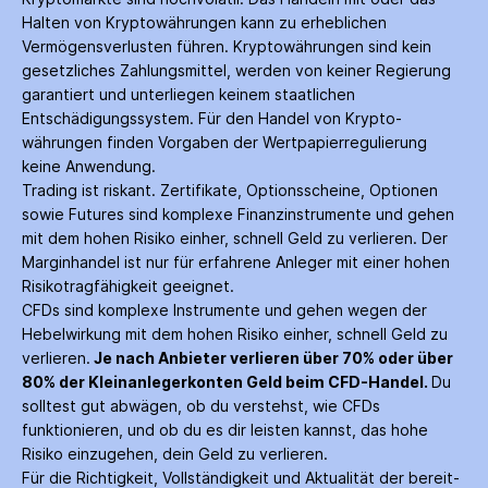
Halten von Krypto­währungen kann zu erheblichen
Vermögensverlusten führen. Krypto­währungen sind kein
gesetzliches Zahlungs­mittel, werden von keiner Regierung
garantiert und unterliegen keinem staatlichen
Entschädigungs­system. Für den Handel von Krypto­
währungen finden Vorgaben der Wertpapier­regulierung
keine Anwendung.
Trading ist riskant. Zertifikate, Options­scheine, Optionen
sowie Futures sind komplexe Finanz­instrumente und gehen
mit dem hohen Risiko einher, schnell Geld zu verlieren. Der
Margin­handel ist nur für erfahrene Anleger mit einer hohen
Risiko­tragfähigkeit geeignet.
CFDs sind komplexe Instrumente und gehen wegen der
Hebelwirkung mit dem hohen Risiko einher, schnell Geld zu
verlieren.
Je nach Anbieter verlieren über 70% oder über
80% der Kleinanleger­konten Geld beim CFD-Handel.
Du
solltest gut abwägen, ob du verstehst, wie CFDs
funktionieren, und ob du es dir leisten kannst, das hohe
Risiko einzugehen, dein Geld zu verlieren.
Für die Richtigkeit, Vollständigkeit und Aktualität der bereit­