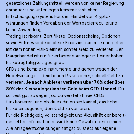
gesetzliches Zahlungs­mittel, werden von keiner Regierung
garantiert und unterliegen keinem staatlichen
Entschädigungs­system. Für den Handel von Krypto­
währungen finden Vorgaben der Wertpapier­regulierung
keine Anwendung.
Trading ist riskant. Zertifikate, Options­scheine, Optionen
sowie Futures sind komplexe Finanz­instrumente und gehen
mit dem hohen Risiko einher, schnell Geld zu verlieren. Der
Margin­handel ist nur für erfahrene Anleger mit einer hohen
Risiko­tragfähigkeit geeignet.
CFDs sind komplexe Instrumente und gehen wegen der
Hebelwirkung mit dem hohen Risiko einher, schnell Geld zu
verlieren.
Je nach Anbieter verlieren über 70% oder über
80% der Kleinanleger­konten Geld beim CFD-Handel.
Du
solltest gut abwägen, ob du verstehst, wie CFDs
funktionieren, und ob du es dir leisten kannst, das hohe
Risiko einzugehen, dein Geld zu verlieren.
Für die Richtigkeit, Vollständigkeit und Aktualität der bereit­
gestellten Informationen wird keine Gewähr über­nommen.
Alle Anlage­entscheidungen tätigst du stets auf eigene