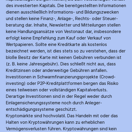
des investierten Kapitals. Die bereitgestellten Informationen
dienen ausschließlich Informations- und Bildungs­zwecken
und stellen keine Finanz-, Anlage-, Rechts- oder Steuer­
beratung dar. Inhalte, Newsletter und Mitteilungen stellen
keine Handlungs­ansätze von Vestonaut dar, insbesondere
erfolgt keine Empfehlung zum Kauf oder Verkauf von
Wertpapieren. Sollte eine Kreditkarte als kostenlos
bezeichnet werden, ist dies stets so zu verstehen, dass der
bloße Besitz der Karte mit keinen Gebühren verbunden ist
(z. B. keine Jahres­gebühr). Dies schließt nicht aus, dass
Kredit­zinsen oder anderweitige Gebühren anfallen.
Investitionen in Schwarm­finanzierungs­projekte (Crowd­
investing) oder P2P-Kredit­plattformen bergen das Risiko
eines teilweisen oder vollständigen Kapitalverlusts.
Derartige Investitionen sind in der Regel weder durch
Einlagen­sicherungs­systeme noch durch Anleger­
entschädigungs­systeme geschützt.
Kryptomärkte sind hochvolatil. Das Handeln mit oder das
Halten von Krypto­währungen kann zu erheblichen
Vermögensverlusten führen. Krypto­währungen sind kein