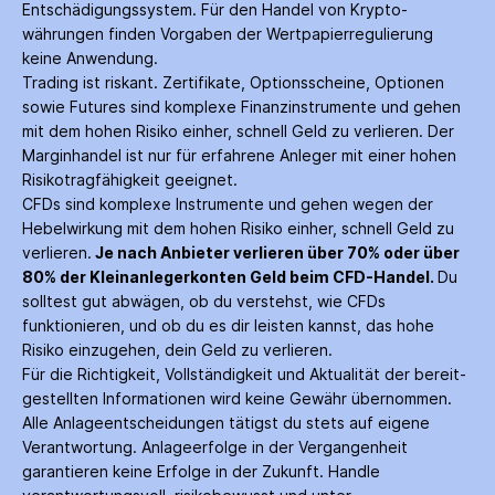
Entschädigungs­system. Für den Handel von Krypto­
währungen finden Vorgaben der Wertpapier­regulierung
keine Anwendung.
Trading ist riskant. Zertifikate, Options­scheine, Optionen
sowie Futures sind komplexe Finanz­instrumente und gehen
mit dem hohen Risiko einher, schnell Geld zu verlieren. Der
Margin­handel ist nur für erfahrene Anleger mit einer hohen
Risiko­tragfähigkeit geeignet.
CFDs sind komplexe Instrumente und gehen wegen der
Hebelwirkung mit dem hohen Risiko einher, schnell Geld zu
verlieren.
Je nach Anbieter verlieren über 70% oder über
80% der Kleinanleger­konten Geld beim CFD-Handel.
Du
solltest gut abwägen, ob du verstehst, wie CFDs
funktionieren, und ob du es dir leisten kannst, das hohe
Risiko einzugehen, dein Geld zu verlieren.
Für die Richtigkeit, Vollständigkeit und Aktualität der bereit­
gestellten Informationen wird keine Gewähr über­nommen.
Alle Anlage­entscheidungen tätigst du stets auf eigene
Verantwortung. Anlage­erfolge in der Ver­gangenheit
garantieren keine Erfolge in der Zukunft. Handle