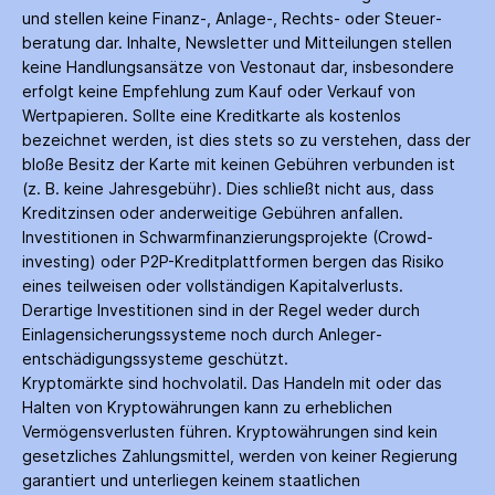
und stellen keine Finanz-, Anlage-, Rechts- oder Steuer­
beratung dar. Inhalte, Newsletter und Mitteilungen stellen
keine Handlungs­ansätze von Vestonaut dar, insbesondere
erfolgt keine Empfehlung zum Kauf oder Verkauf von
Wertpapieren. Sollte eine Kreditkarte als kostenlos
bezeichnet werden, ist dies stets so zu verstehen, dass der
bloße Besitz der Karte mit keinen Gebühren verbunden ist
(z. B. keine Jahres­gebühr). Dies schließt nicht aus, dass
Kredit­zinsen oder anderweitige Gebühren anfallen.
Investitionen in Schwarm­finanzierungs­projekte (Crowd­
investing) oder P2P-Kredit­plattformen bergen das Risiko
eines teilweisen oder vollständigen Kapitalverlusts.
Derartige Investitionen sind in der Regel weder durch
Einlagen­sicherungs­systeme noch durch Anleger­
entschädigungs­systeme geschützt.
Kryptomärkte sind hochvolatil. Das Handeln mit oder das
Halten von Krypto­währungen kann zu erheblichen
Vermögensverlusten führen. Krypto­währungen sind kein
gesetzliches Zahlungs­mittel, werden von keiner Regierung
garantiert und unterliegen keinem staatlichen