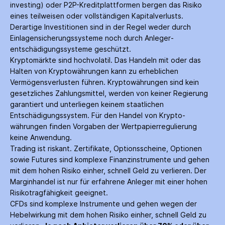
investing) oder P2P-Kredit­plattformen bergen das Risiko
eines teilweisen oder vollständigen Kapitalverlusts.
Derartige Investitionen sind in der Regel weder durch
Einlagen­sicherungs­systeme noch durch Anleger­
entschädigungs­systeme geschützt.
Kryptomärkte sind hochvolatil. Das Handeln mit oder das
Halten von Krypto­währungen kann zu erheblichen
Vermögensverlusten führen. Krypto­währungen sind kein
gesetzliches Zahlungs­mittel, werden von keiner Regierung
garantiert und unterliegen keinem staatlichen
Entschädigungs­system. Für den Handel von Krypto­
währungen finden Vorgaben der Wertpapier­regulierung
keine Anwendung.
Trading ist riskant. Zertifikate, Options­scheine, Optionen
sowie Futures sind komplexe Finanz­instrumente und gehen
mit dem hohen Risiko einher, schnell Geld zu verlieren. Der
Margin­handel ist nur für erfahrene Anleger mit einer hohen
Risiko­tragfähigkeit geeignet.
CFDs sind komplexe Instrumente und gehen wegen der
Hebelwirkung mit dem hohen Risiko einher, schnell Geld zu