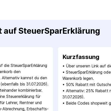
t auf SteuerSparErklärung
Kurzfassung
uf die SteuerSparErklärung
• 
Über unseren Link auf d
renkorb den
• 
SteuerSparErklärung ode
. Alternativ kannst du den
Warenkorb legen.
benfalls bis 31.07.2026).
• 
50% Rabatt mit Gutschei
teinander kombinierbar.
• 
Alternativ: 25% Rabatt 
ine Steuererklärung für
31.07.2026).
 für Lehrer, Rentner und
• 
Beide Codes shopweit gül
n-Abrechnung, Erbschafts-