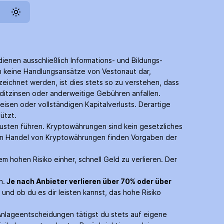
dienen ausschließlich Informations- und Bildungs­
en keine Handlungs­ansätze von Vestonaut dar,
eichnet werden, ist dies stets so zu verstehen, dass
edit­zinsen oder anderweitige Gebühren anfallen.
eisen oder vollständigen Kapitalverlusts. Derartige
ützt.
usten führen. Krypto­währungen sind kein gesetzliches
den Handel von Krypto­währungen finden Vorgaben der
m hohen Risiko einher, schnell Geld zu verlieren. Der
n.
Je nach Anbieter verlieren über 70% oder über
und ob du es dir leisten kannst, das hohe Risiko
 Anlage­entscheidungen tätigst du stets auf eigene