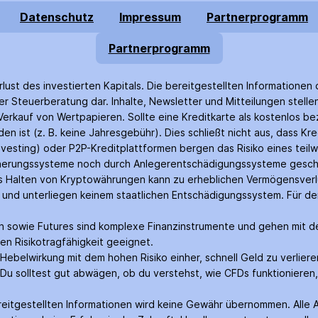
Datenschutz
Impressum
Partnerprogramm
Partnerprogramm
rlust des investierten Kapitals. Die bereitgestellten Informationen 
r Steuer­beratung dar. Inhalte, Newsletter und Mitteilungen stell
rkauf von Wertpapieren. Sollte eine Kreditkarte als kostenlos bez
n ist (z. B. keine Jahres­gebühr). Dies schließt nicht aus, dass Kr
nvesting) oder P2P-Kredit­plattformen bergen das Risiko eines teilw
icherungs­systeme noch durch Anleger­entschädigungs­systeme gesch
as Halten von Krypto­währungen kann zu erheblichen Vermögensverl
rt und unterliegen keinem staatlichen Entschädigungs­system. Für 
nen sowie Futures sind komplexe Finanz­instrumente und gehen mit de
en Risiko­tragfähigkeit geeignet.
belwirkung mit dem hohen Risiko einher, schnell Geld zu verliere
Du solltest gut abwägen, ob du verstehst, wie CFDs funktionieren, 
bereit­gestellten Informationen wird keine Gewähr über­nommen. Alle