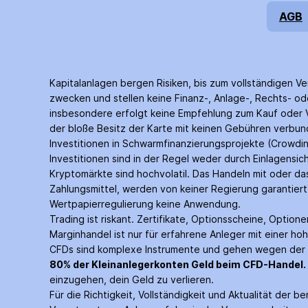
AGB
Kapitalanlagen bergen Risiken, bis zum voll­ständigen Ve
zwecken und stellen keine Finanz-, Anlage-, Rechts- ode
insbesondere erfolgt keine Empfehlung zum Kauf oder Ve
der bloße Besitz der Karte mit keinen Gebühren verbunde
Investitionen in Schwarm­finanzierungs­projekte (Crowd­i
Investitionen sind in der Regel weder durch Einlagen­s
Kryptomärkte sind hochvolatil. Das Handeln mit oder d
Zahlungs­mittel, werden von keiner Regierung garantie
Wertpapier­regulierung keine Anwendung.
Trading ist riskant. Zertifikate, Options­scheine, Optio
Margin­handel ist nur für erfahrene Anleger mit einer hoh
CFDs sind komplexe Instrumente und gehen wegen der He
80% der Kleinanleger­konten Geld beim CFD-Handel.
einzugehen, dein Geld zu verlieren.
Für die Richtigkeit, Vollständigkeit und Aktualität der 