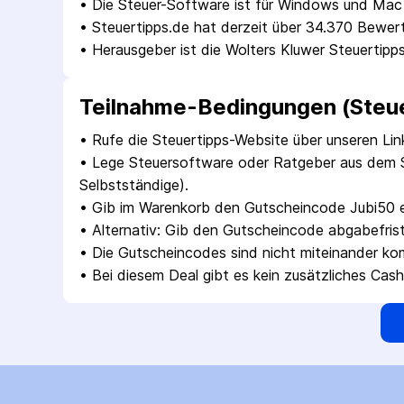
• 
Die Steuer-Software ist für Windows und Mac 
• 
Steuertipps.de hat derzeit über 34.370 Bewer
• 
Herausgeber ist die Wolters Kluwer Steuerti
Teilnahme-Bedingungen (Steue
• 
Rufe die Steuertipps-Website über unseren Link
• 
Lege Steuersoftware oder Ratgeber aus dem Sho
Selbstständige).
• 
Gib im Warenkorb den Gutscheincode Jubi50 ein
• 
Alternativ: Gib den Gutscheincode abgabefrist2
• 
Die Gutscheincodes sind nicht miteinander kom
• 
Bei diesem Deal gibt es kein zusätzliches Ca