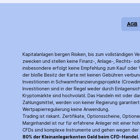
AGB
Kapitalanlagen bergen Risiken, bis zum voll­ständigen Ve
zwecken und stellen keine Finanz-, Anlage-, Rechts- ode
insbesondere erfolgt keine Empfehlung zum Kauf oder Ve
der bloße Besitz der Karte mit keinen Gebühren verbunde
Investitionen in Schwarm­finanzierungs­projekte (Crowd­i
Investitionen sind in der Regel weder durch Einlagen­s
Kryptomärkte sind hochvolatil. Das Handeln mit oder d
Zahlungs­mittel, werden von keiner Regierung garantie
Wertpapier­regulierung keine Anwendung.
Trading ist riskant. Zertifikate, Options­scheine, Optio
Margin­handel ist nur für erfahrene Anleger mit einer hoh
CFDs sind komplexe Instrumente und gehen wegen der He
80% der Kleinanleger­konten Geld beim CFD-Handel.