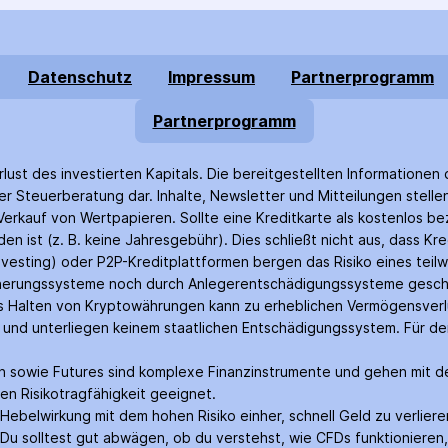
Datenschutz
Impressum
Partnerprogramm
Partnerprogramm
rlust des investierten Kapitals. Die bereitgestellten Informationen 
r Steuer­beratung dar. Inhalte, Newsletter und Mitteilungen stell
rkauf von Wertpapieren. Sollte eine Kreditkarte als kostenlos bez
n ist (z. B. keine Jahres­gebühr). Dies schließt nicht aus, dass Kr
nvesting) oder P2P-Kredit­plattformen bergen das Risiko eines teilw
icherungs­systeme noch durch Anleger­entschädigungs­systeme gesch
as Halten von Krypto­währungen kann zu erheblichen Vermögensverl
rt und unterliegen keinem staatlichen Entschädigungs­system. Für 
nen sowie Futures sind komplexe Finanz­instrumente und gehen mit de
en Risiko­tragfähigkeit geeignet.
belwirkung mit dem hohen Risiko einher, schnell Geld zu verliere
Du solltest gut abwägen, ob du verstehst, wie CFDs funktionieren, 