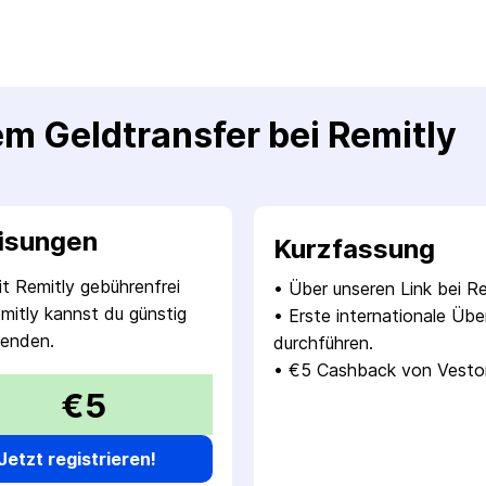
m Geldtransfer bei Remitly
eisungen
Kurzfassung
it Remitly gebühren­frei
• 
Über unseren Link bei Rem
itly kannst du günstig
• 
Erste internationale Übe
senden.
durchführen.
• 
€5 Cashback von Veston
€5
Jetzt registrieren!